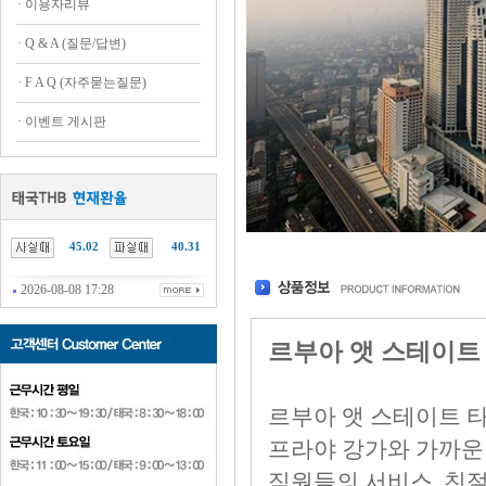
·
이용자리뷰
·
Q & A (질문/답변)
·
F A Q (자주묻는질문)
·
이벤트 게시판
45.02
40.31
2026-08-08 17:28
르부아 앳 스테이트 타워 호
르부아 앳 스테이트 타워 호
프라야 강가와 가까운 
직원들의 서비스, 친절