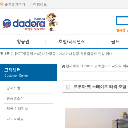
즐겨찾기추가
여행정보
|
방콕 데일리투어 새 브랜드 DA함께를 소개합니다
[KTT항공권소식] 대한항공 · 아시아나항공 유류할증료 인상 안내
현재위치 :
Home
> 고객센터 >
다도라 리
르부아 앳 스테이트 타워 호텔 Lebua 
·
공지사항
·
항공권소식
·
태국 여행정보
·
다도라리뷰