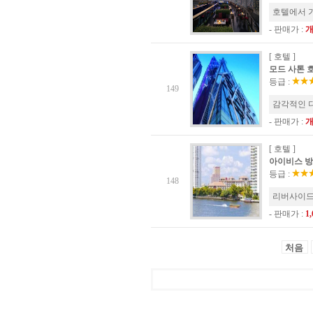
호텔에서 
- 판매가 :
[ 호텔 ]
모드 사톤 호텔
등급 :
149
감각적인 디
- 판매가 :
[ 호텔 ]
아이비스 방콕 
등급 :
148
리버사이드
- 판매가 :
1
처음