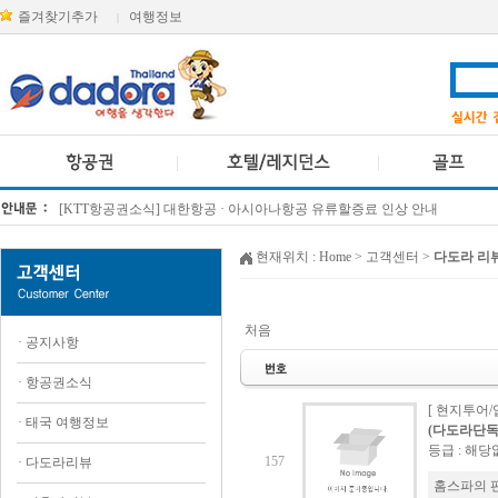
즐겨찾기추가
여행정보
|
[KTT항공권소식] 대한항공 · 아시아나항공 유류할증료 인상 안내
방콕 데일리투어 새 브랜드 DA함께를 소개합니다
현재위치 :
Home
> 고객센터 >
다도라 리
처음
·
공지사항
·
항공권소식
[ 현지투어/
·
태국 여행정보
(다도라단독) 
등급 : 해당
157
·
다도라리뷰
홈스파의 