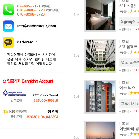
[ 호텔 ]
S31 스쿰빗 호
등급 :
153
S group
- 판매가 :
2
[ 호텔 ]
S33 컴팩트 
등급 :
152
넓고 교통
- 판매가 :
1
[ 호텔 ]
에스 박스 수쿰
등급 :
151
호텔에서 잠
- 판매가 :
1
[ 호텔 ]
아난타라 방콕 
등급 :
150