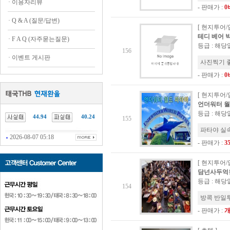
·
이용자리뷰
- 판매가 :
0
·
Q & A (질문/답변)
[ 현지투어/
테디 베어 박물
·
F A Q (자주묻는질문)
등급 : 해당
156
·
이벤트 게시판
사진찍기 좋
- 판매가 :
0
[ 현지투어/
언더워터 월드 
등급 : 해당
44.94
40.24
155
파타야 실
2026-08-07 05:18
- 판매가 :
3
[ 현지투어/
담넌사두억원조
등급 : 해당
154
방콕 반일투
- 판매가 :