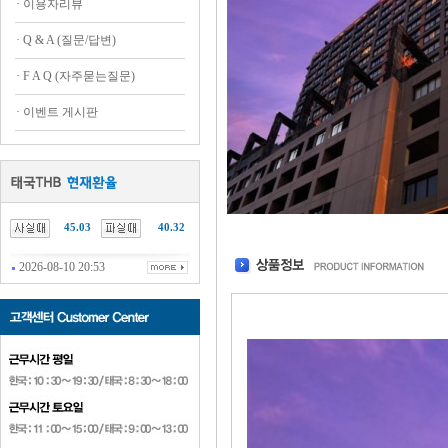
·
이용자리뷰
·
Q & A (질문/답변)
·
F A Q (자주묻는질문)
·
이벤트 게시판
45.03
40.32
2026-08-10 20:53