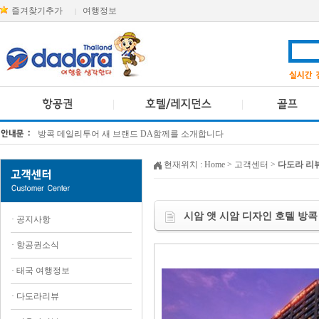
즐겨찾기추가
여행정보
|
방콕 데일리투어 새 브랜드 DA함께를 소개합니다
[KTT항공권소식] 대한항공 · 아시아나항공 유류할증료 인상 안내
현재위치 :
Home
> 고객센터 >
다도라 리
시암 앳 시암 디자인 호텔 방콕 Siam@
·
공지사항
·
항공권소식
·
태국 여행정보
·
다도라리뷰