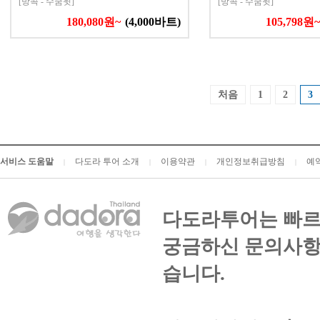
[방콕 - 수쿰윗]
[방콕 - 수쿰윗]
180,080원~
(4,000바트)
105,798원~
처음
1
2
3
서비스 도움말
다도라 투어 소개
이용약관
개인정보취급방침
예
|
|
|
|
다도라투어는 빠르
궁금하신 문의사항
습니다.