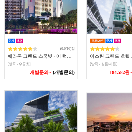
(0.0/10)점
쉐라톤 그랜드 스쿰빗 - 어 럭…
이스틴 그랜드 호텔 
[방콕 - 수쿰윗]
[방콕 - 실롬/사톤]
개별문의~
(개별문의)
184,582원~