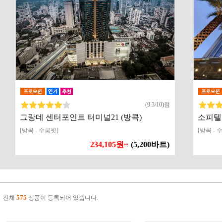
(9.3/10)점
그랑데 센터포인트 터미널21 (방콕)
소피텔
[방콕 - 수쿰윗]
[방콕 - 
234,105원~
(5,200바트)
575
전체
상품이 등록되어 있습니다.