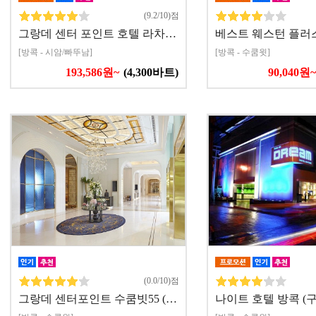
(9.2/10)점
그랑데 센터 포인트 호텔 라차…
베스트 웨스턴 플러
[방콕 - 시암/빠뚜남]
[방콕 - 수쿰윗]
193,586원~
(4,300바트)
90,040원~
(0.0/10)점
그랑데 센터포인트 수쿰빗55 (…
나이트 호텔 방콕 (구