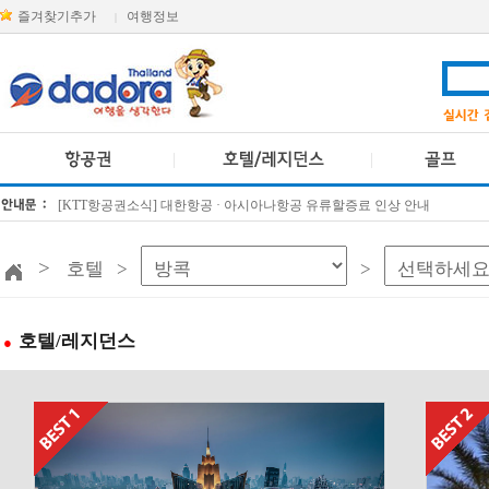
즐겨찾기추가
여행정보
|
방콕 데일리투어 새 브랜드 DA함께를 소개합니다
[KTT항공권소식] 대한항공 · 아시아나항공 유류할증료 인상 안내
>
호텔 >
>
호텔/레지던스
●