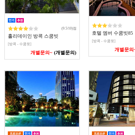
(9.5/10)점
호텔 엠버 수쿰빗85
홀리데이인 방콕 스쿰빗
[방콕 - 수쿰윗]
[방콕 - 수쿰윗]
개별문의
개별문의~
(개별문의)