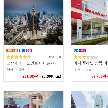
(9.3/10)점
그랑데 센터포인트 터미널21 (…
이지 플래닛 방콕 아속
[방콕 - 수쿰윗]
[방콕 - 수쿰윗]
234,105원~
(5,200바트)
69,781원~