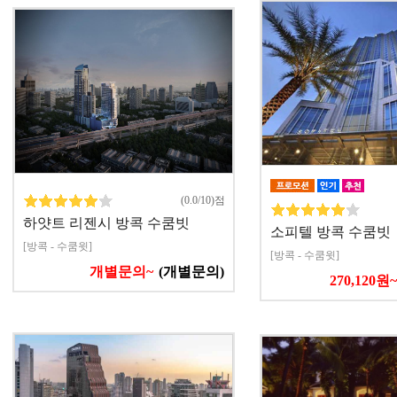
(0.0/10)점
하얏트 리젠시 방콕 수쿰빗
소피텔 방콕 수쿰빗
[방콕 - 수쿰윗]
[방콕 - 수쿰윗]
개별문의~
(개별문의)
270,120원~