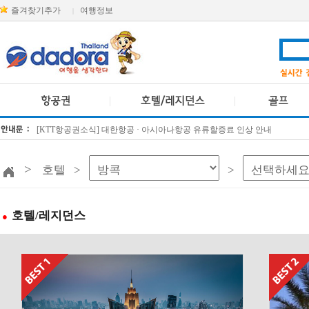
즐겨찾기추가
여행정보
|
방콕 데일리투어 새 브랜드 DA함께를 소개합니다
[KTT항공권소식] 대한항공 · 아시아나항공 유류할증료 인상 안내
>
호텔 >
>
호텔/레지던스
●