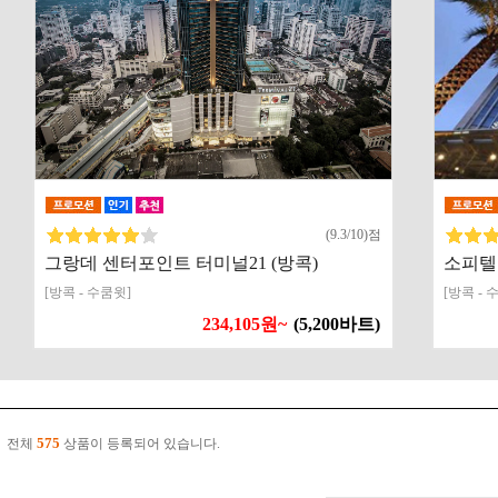
(9.3/10)점
그랑데 센터포인트 터미널21 (방콕)
소피텔
[방콕 - 수쿰윗]
[방콕 - 
234,105원~
(5,200바트)
575
전체
상품이 등록되어 있습니다.