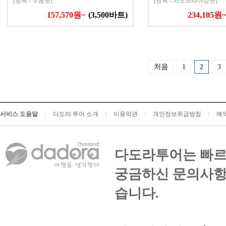
[방콕 - 수쿰윗]
[방콕 - 차오프라야강변]
157,570원~
(3,500바트)
234,105원~
처음
1
2
3
서비스 도움말
다도라 투어 소개
이용약관
개인정보취급방침
예
|
|
|
|
다도라투어는 빠르
궁금하신 문의사항
습니다.