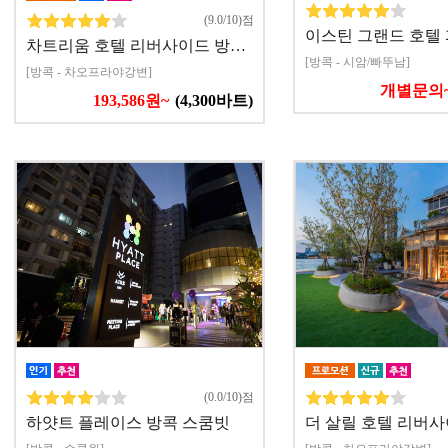
(9.0/10)점
이스틴 그랜드 호텔
차트리움 호텔 리버사이드 방…
[방콕 - 시암/빠뚜남]
[방콕 - 차오프라야강변]
개별문의
193,586원~
(4,300바트)
(0.0/10)점
하얏트 플레이스 방콕 스쿰빗
더 살릴 호텔 리버사