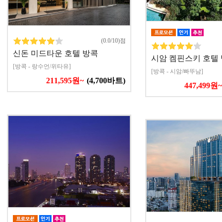
(0.0/10)점
신돈 미드타운 호텔 방콕
시암 켐핀스키 호텔
[방콕 - 랑수언/위타유]
[방콕 - 시암/빠뚜남]
211,595원~
(4,700바트)
447,499원~