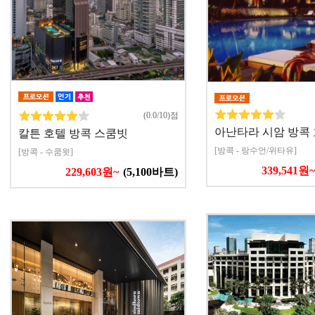
(0.0/10)점
아난타라 시암 방콕
칼튼 호텔 방콕 스쿰빗
[방콕 - 랑수언/위타유]
[방콕 - 수쿰윗]
339,541원~
229,603원~
(5,100바트)