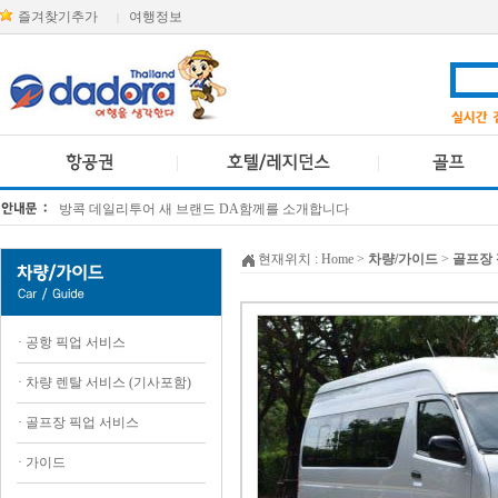
즐겨찾기추가
여행정보
|
방콕 데일리투어 새 브랜드 DA함께를 소개합니다
[KTT항공권소식] 대한항공 · 아시아나항공 유류할증료 인상 안내
현재위치 :
Home
>
차량/가이드
>
골프장 
·
공항 픽업 서비스
·
차량 렌탈 서비스 (기사포함)
·
골프장 픽업 서비스
·
가이드