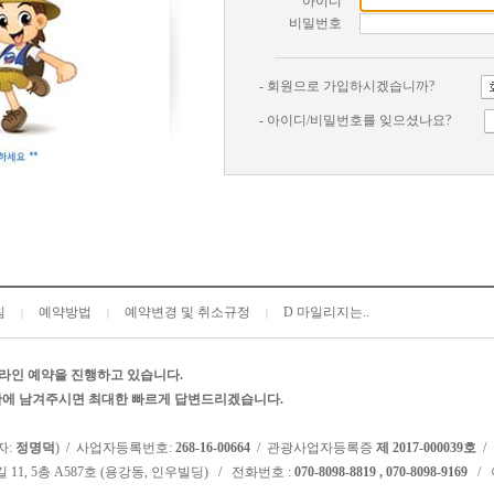
아이디
비밀번호
- 회원으로 가입하시겠습니까?
- 아이디/비밀번호를 잊으셨나요?
침
예약방법
예약변경 및 취소규정
D 마일리지는..
|
|
|
라인 예약을 진행하고 있습니다.
시판에 남겨주시면 최대한 빠르게 답변드리겠습니다.
자:
정명덕
) / 사업자등록번호:
268-16-00664
/ 관광사업자등록증
제 2017-000039호
/
 11, 5층 A587호 (용강동, 인우빌딩) / 전화번호 :
070-8098-8819 , 070-8098-9169
/ 