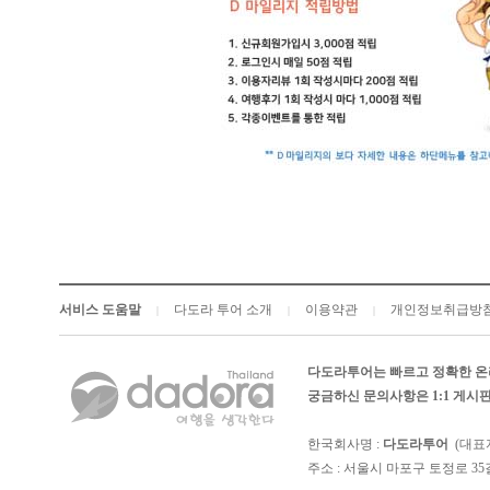
서비스 도움말
다도라 투어 소개
이용약관
개인정보취급방
|
|
|
다도라투어는 빠르고 정확한 온
궁금하신 문의사항은 1:1 게
한국회사명 :
다도라투어
(대표
주소 : 서울시 마포구 토정로 35길