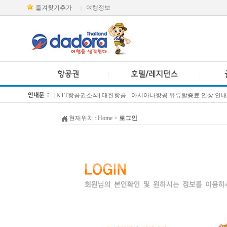
즐겨찾기추가
여행정보
|
[KTT항공권소식] 대한항공 · 아시아나항공 유류할증료 인상 안내
방콕 데일리투어 새 브랜드 DA함께를 소개합니다
현재위치 :
Home
>
로그인