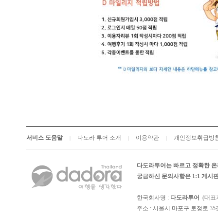
서비스 도움말
다도라 투어 소개
이용약관
개인정보취급방
|
|
|
다도라투어는 빠르고 정확한 온
궁금하신 문의사항은 1:1 게
한국회사명 :
다도라투어
(대표
주소 : 서울시 마포구 토정로 35길