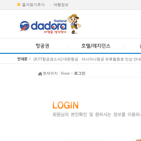
즐겨찾기추가
여행정보
|
[KTT항공권소식] 대한항공 · 아시아나항공 유류할증료 인상 안내
방콕 데일리투어 새 브랜드 DA함께를 소개합니다
현재위치 :
Home
>
로그인