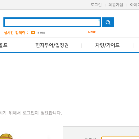
로그인
회원가입
아이
|
|
aetas
Avani
bangkok
6
a one
grand
3
ASQ
2
pcr
4