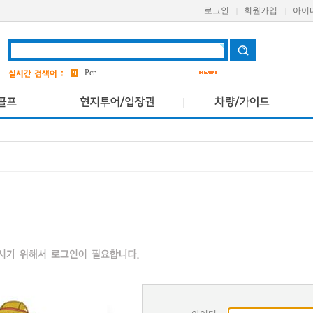
로그인
회원가입
아이
|
|
grand
2
a one
bangkok
4
Pcr
avani
앳 마인드
4
AETAS