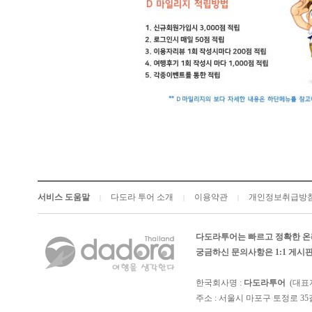
서비스 도움말
다도라 투어 소개
이용약관
개인정보취급방
|
|
|
다도라투어는 빠르고 정확한 온
궁금하신 문의사항은 1:1 게
한국회사명 :
다도라투어
(대표
주소 : 서울시 마포구 토정로 35길