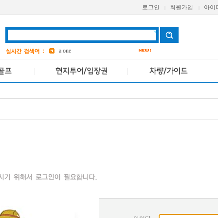
로그인
회원가입
아이
|
|
aetas
Avani
bangkok
6
a one
grand
3
ASQ
2
pcr
4