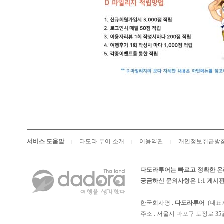
서비스 도움말
다도라 투어 소개
이용약관
개인정보취급방
|
|
|
다도라투어는 빠르고 정확한 온
궁금하신 문의사항은 1:1 게
한국회사명 :
다도라투어
(대표
주소 : 서울시 마포구 토정로 35길