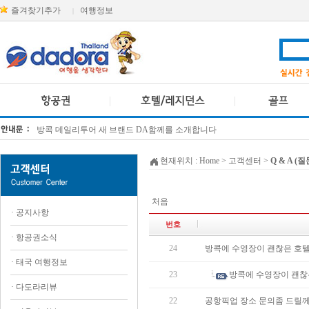
즐겨찾기추가
여행정보
|
방콕 데일리투어 새 브랜드 DA함께를 소개합니다
[KTT항공권소식] 대한항공 · 아시아나항공 유류할증료 인상 안내
현재위치 :
Home
> 고객센터 >
Q & A (
처음
·
공지사항
번호
·
항공권소식
24
방콕에 수영장이 괜찮은 호텔
·
태국 여행정보
23
방콕에 수영장이 괜찮
·
다도라리뷰
22
공항픽업 장소 문의좀 드릴