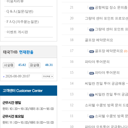
·
이용자리뷰
21
공항픽업 장소 문의좀
·
Q & A (질문/답변)
20
그랑데 센터 포인트 프로모션
·
F A Q (자주묻는질문)
19
그랑데 센터 포인트 
·
이벤트 게시판
18
골프장 예약문의요
17
골프장 예약문의요
(2)
16
파타야 투어문의
45.02
40.31
15
파타야 투어문의
2026-08-09 20:07
14
씨밀란 전일 투어 궁금해용 ~
13
씨밀란 전일 투어 궁금
12
소피텔 수쿰빗 방콕 문의 드립
11
소피텔 수쿰빗 방콕 문
10
파타야 요트투어 궁금합니다