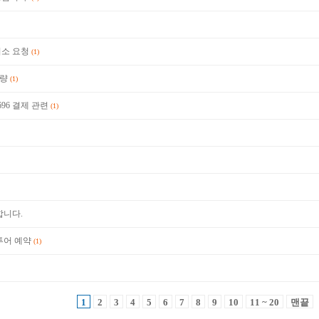
약취소 요청
(1)
차량
(1)
696 결제 관련
(1)
합니다.
투어 예약
(1)
1
2
3
4
5
6
7
8
9
10
11 ~ 20
맨끝