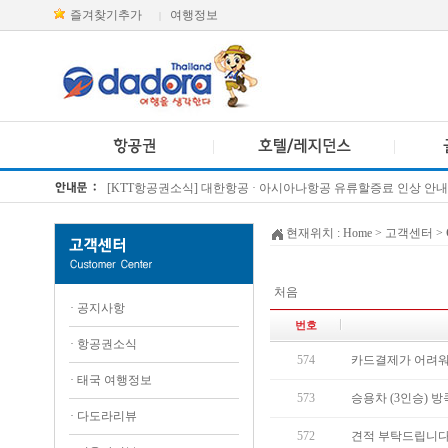
즐겨찾기추가
여행정보
|
[KTT항공권소식] 대한항공 · 아시아나항공 유류할증료 인상 안내
방콕 데일리투어 새 브랜드 DA함께를 소개합니다
현재위치 :
Home
> 고객센터 >
처음
·
공지사항
번호
·
항공권소식
574
카드결제가 어려워
·
태국 여행정보
573
승용차 (3인승) 방
·
다도라리뷰
572
견적 부탁드립니다