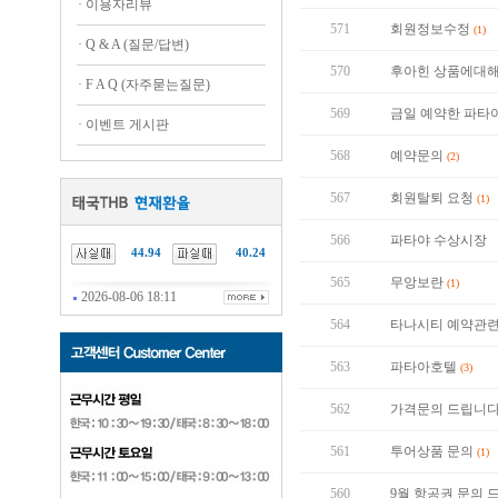
·
이용자리뷰
571
회원정보수정
(1)
·
Q & A (질문/답변)
570
후아힌 상품에대
·
F A Q (자주묻는질문)
569
금일 예약한 파타
·
이벤트 게시판
568
예약문의
(2)
567
회원탈퇴 요청
(1)
566
파타야 수상시장
44.94
40.24
565
무앙보란
(1)
2026-08-06 18:11
564
타나시티 예약관
563
파타아호텔
(3)
562
가격문의 드립니다
561
투어상품 문의
(1)
560
9월 항공권 문의 