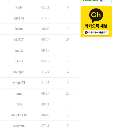
Kelly
02-21
6
원데이
11-12
10
beom
10-02
12
이재문
09-24
28
sunuk
08-17
4
Dded
05-12
3
hojinjun
11-24
4
youjin55
11-17
3
tomy
09-24
20
다나
08-11
7
dudok1130
08-02
3
talaymin
07-31
7