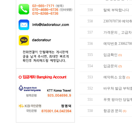
559
탈퇴 부탁합니다
558
2307070730 예
557
가격문의 _ 고급
556
예약번호 2306270
555
입금확인
(1)
554
입금문의
(2)
553
예약취소 요청
(1)
552
바우쳐 발급 부탁
551
푸켓 팡아만 당일
550
항공권 문의
(1)