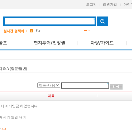
로그인
회원가입
아이
|
|
grand
7
a one
Pcr
AVANI
앳 마인드
3
AETAS
bangkok
3
Q & A (질문/답변)
제목
서 계좌입금 하였습니다.
콕 시외 일일 대여
.
(1)