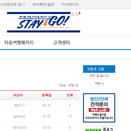
디/비밀번호 찾기
예약확인/결제
마이페이지
|
|
Total :
574
개
작성자
등록일
조회
쩡리17
06-26
6
ahdzm12
05-05
10
깨끼조아
03-03
8