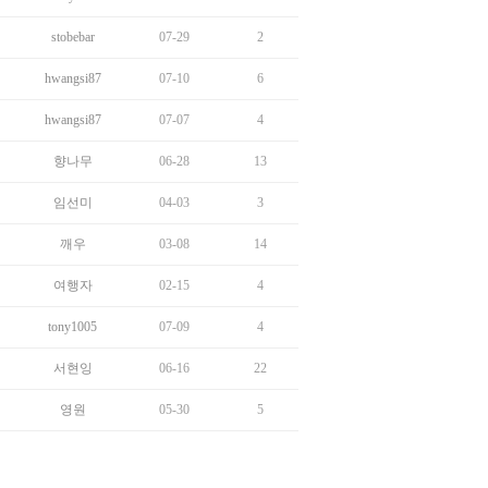
stobebar
07-29
2
hwangsi87
07-10
6
hwangsi87
07-07
4
향나무
06-28
13
임선미
04-03
3
깨우
03-08
14
여행자
02-15
4
tony1005
07-09
4
서현잉
06-16
22
영원
05-30
5