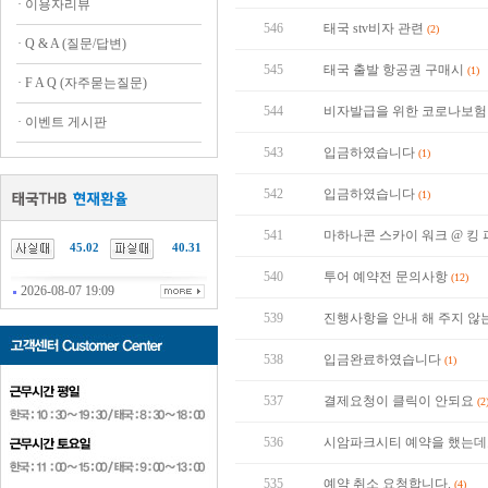
·
이용자리뷰
546
태국 stv비자 관련
(2)
·
Q & A (질문/답변)
545
태국 출발 항공권 구매시
(1)
·
F A Q (자주묻는질문)
544
비자발급을 위한 코로나보
·
이벤트 게시판
543
입금하였습니다
(1)
542
입금하였습니다
(1)
541
마하나콘 스카이 워크 @ 
45.02
40.31
540
투어 예약전 문의사항
(12)
2026-08-07 19:09
539
진행사항을 안내 해 주지 
538
입금완료하였습니다
(1)
537
결제요청이 클릭이 안되요
(2
536
시암파크시티 예약을 했는데
535
예약 취소 요청합니다.
(4)