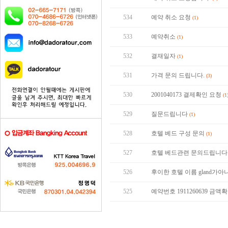
534
예약 취소 요청
(1)
533
예약취소
(1)
532
결재일자
(1)
531
가격 문의 드립니다.
(3)
530
2001040173 결제확인 요청
(1
529
질문드립니다
(1)
528
호텔 베드 구성 문의
(1)
527
호텔 베드관련 문의드립니다
526
후이한 호텔 이름 gland가아니
525
예약번호 1911260639 금액