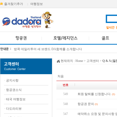
즐겨찾기추가
여행정보
|
방콕 데일리투어 새 브랜드 DA함께를 소개합니다
[KTT항공권소식] 대한항공 · 아시아나항공 유류할증료 인상 안내
현재위치 :
Home
> 고객센터 >
Q & A (
처음
·
공지사항
번호
·
항공권소식
549
회원 탈퇴를 신청합니다.
(1)
·
태국 여행정보
548
항공권 문의
(1)
·
다도라리뷰
547
예약취소 요청 및 문의사항 