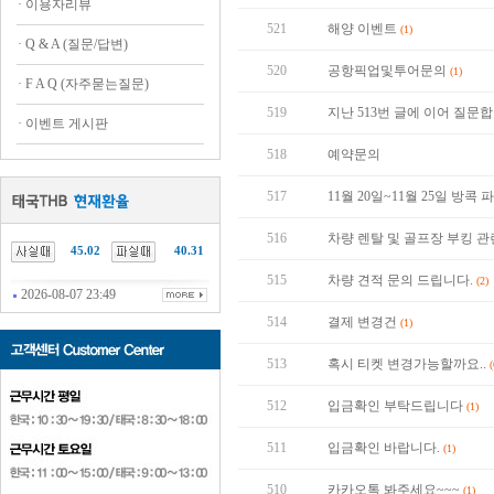
·
이용자리뷰
521
해양 이벤트
(1)
·
Q & A (질문/답변)
520
공항픽업및투어문의
(1)
·
F A Q (자주묻는질문)
519
지난 513번 글에 이어 질문
·
이벤트 게시판
518
예약문의
517
11월 20일~11월 25일 방
516
차량 렌탈 및 골프장 부킹 
45.02
40.31
515
차량 견적 문의 드립니다.
(2)
2026-08-07 23:49
514
결제 변경건
(1)
513
혹시 티켓 변경가능할까요..
(
512
입금확인 부탁드립니다
(1)
511
입금확인 바랍니다.
(1)
510
카카오톡 봐주세요~~~
(1)