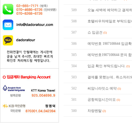
509
오늘 새벽에 예약하고 결
508
호텔바우처메일로 부탁드립
507
쇼 입금건
(1)
506
예약번호 1907100644 입
505
예약번호1907100644 문의 
504
입금 확인 부탁드립니다.
(1)
503
결제를 못했는데.. 취소처리
502
씨암니라밋쇼 예약
(1)
501
공항픽업시간이요
(1)
500
차량렌탈
(2)