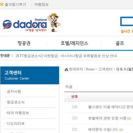
즐겨찾기추가
여행정보
|
[KTT항공권소식] 대한항공 · 아시아나항공 유류할증료 인상 안내
방콕 데일리투어 새 브랜드 DA함께를 소개합니다
현재위치 :
Home
> 고객센터 >
Q & A (
처음
·
공지사항
번호
·
항공권소식
524
헬스랜드 이용 예약시간 문
·
태국 여행정보
523
호텔예약 관련 요청 사항
(1)
·
다도라리뷰
522
예약문의 드립니다.
(1)