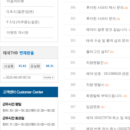
·
이용자리뷰
396
후아힌 사파리 택시 문의
(2)
·
Q & A (질문/답변)
395
후아힌 사파리 문의
(1)
·
F A Q (자주묻는질문)
394
예약이 잘못 된것 같습니다.
(
·
이벤트 게시판
393
태국 수송 및 통역 섭외 문의
392
플러그인 설치?
(1)
391
차량렌탈건
(1)
45.02
40.31
390
예약 번호 : 1811080620 
2026-08-09 09:54
389
차량 렌탈시
(1)
388
회원탈퇴 부탁드립니다.
(1)
387
입금완료
(1)
386
예약 1810270756 취소 및 
385
예약 번호 접수 취소 (181027