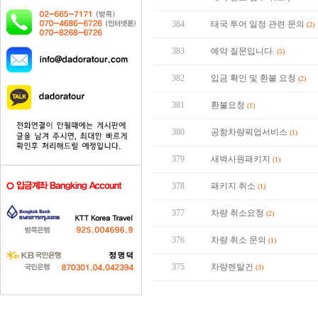
384
태국 투어 일정 관련 문의
(2)
383
예약 질문입니다.
(5)
382
입금 확인 및 환불 요청
(2)
381
환불요청
(1)
380
공항차량픽업서비스
(1)
379
새벽사원패키지
(1)
378
패키지 취소
(1)
377
차량 취소요청
(2)
376
차량 취소 문의
(1)
375
차량렌탈건
(3)