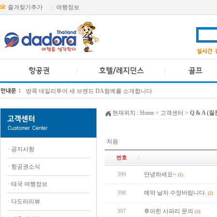
즐겨찾기추가
여행정보
|
방콕 데일리투어 새 브랜드 DA함께를 소개합니다
[KTT항공권소식] 대한항공 · 아시아나항공 유류할증료 인상 안내
현재위치 :
Home
> 고객센터 >
Q & A (
처음
·
공지사항
번호
·
항공권소식
399
안녕하세요~
(1)
·
태국 여행정보
398
예약 날자 수정바랍니다.
(2)
·
다도라리뷰
397
후아힌 사파리 문의
(3)