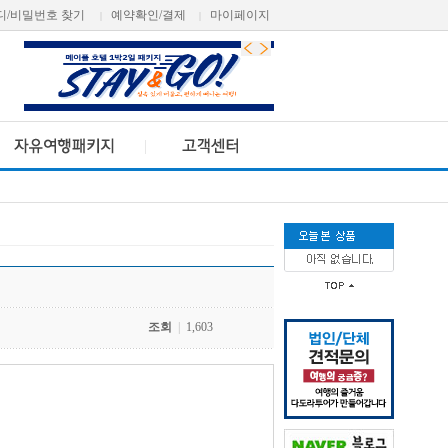
디/비밀번호 찾기
예약확인/결제
마이페이지
|
|
조회
|
1,603