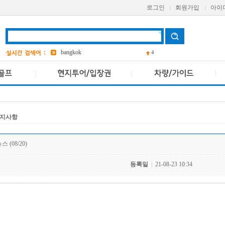
로그인
회원가입
아이
|
|
grand
2
a one
bangkok
4
Pcr
avani
앳 마인드
4
AETAS
지사항
 (08/20)
등록일
|
21-08-23 10:34