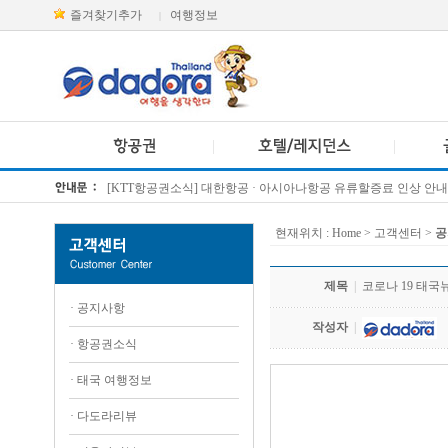
즐겨찾기추가
여행정보
|
[KTT항공권소식] 대한항공 · 아시아나항공 유류할증료 인상 안내
방콕 데일리투어 새 브랜드 DA함께를 소개합니다
현재위치 :
Home
> 고객센터 >
공
제목
|
코로나 19 태국뉴스
·
공지사항
작성자
|
·
항공권소식
·
태국 여행정보
.
·
다도라리뷰