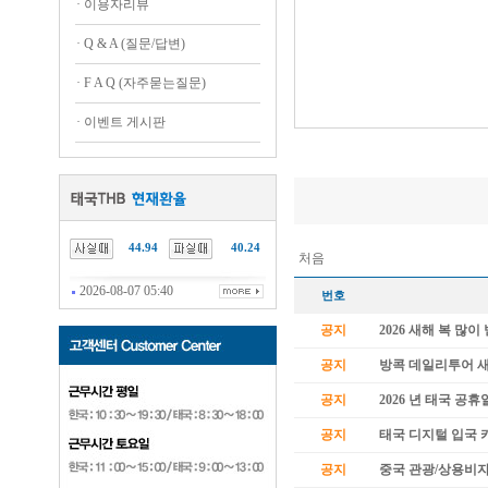
·
이용자리뷰
·
Q & A (질문/답변)
·
F A Q (자주묻는질문)
·
이벤트 게시판
44.94
40.24
처음
2026-08-07 05:40
번호
공지
2026 새해 복 많
공지
방콕 데일리투어 
공지
2026 년 태국 공휴
공지
태국 디지털 입국 카
공지
중국 관광/상용비자