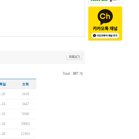
Total :
397
개
록일
조회
-26
3418
-24
3447
-19
5940
-18
59002
-28
12461