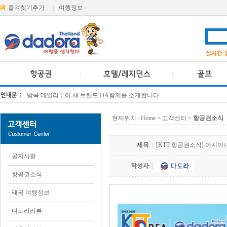
즐겨찾기추가
여행정보
|
방콕 데일리투어 새 브랜드 DA함께를 소개합니다
[KTT항공권소식] 대한항공 · 아시아나항공 유류할증료 인상 안내
현재위치 :
Home
> 고객센터 >
항공권소식
제목
|
[KTT 항공권소식] 아시아
·
공지사항
작성자
|
·
항공권소식
·
태국 여행정보
.
·
다도라리뷰