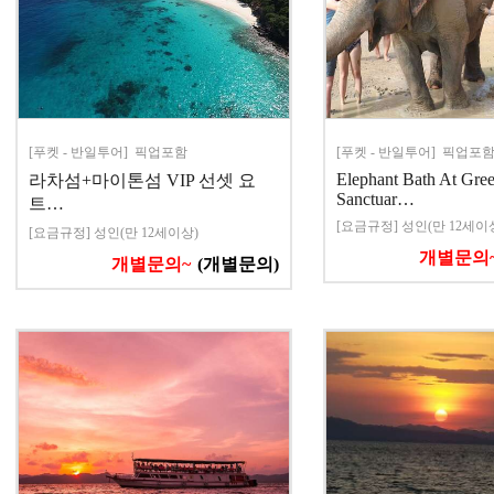
[푸켓 - 반일투어] 픽업포함
[푸켓 - 반일투어] 픽업포
Elephant Bath At Gre
라차섬+마이톤섬 VIP 선셋 요
Sanctuar…
트…
[요금규정] 성인(만 12세이
[요금규정] 성인(만 12세이상)
개별문의
개별문의~
(개별문의)