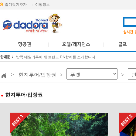
즐겨찾기추가
여행정보
|
방콕 데일리투어 새 브랜드 DA함께를 소개합니다
[KTT항공권소식] 대한항공 · 아시아나항공 유류할증료 인상 안내
>
현지투어/입장권 >
>
현지투어/입장권
●