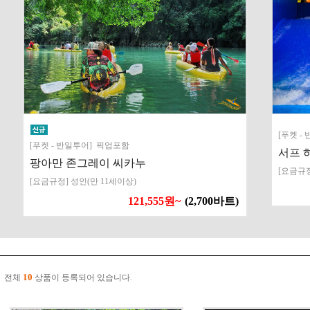
[푸켓 
[푸켓 - 반일투어] 픽업포함
서프 
팡아만 존그레이 씨카누
[요금규정
[요금규정] 성인(만 11세이상)
121,555원~
(2,700바트)
10
전체
상품이 등록되어 있습니다.