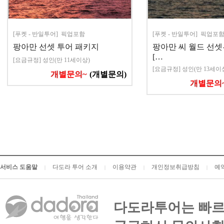
[푸켓 - 반일투어] 픽업포함
[푸켓 - 반일투어] 픽업포
팡아만 선셋 투어 패키지
팡아만 씨 월드 선셋투
[…
[요금규정] 성인(만 11세이상)
[요금규정] 성인(만 13세이
개별문의~
(개별문의)
개별문의
서비스 도움말
다도라 투어 소개
이용약관
개인정보취급방침
예
|
|
|
|
다도라투어는 빠르