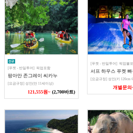
[푸켓 - 반일투어] 픽업불
[푸켓 - 반일투어] 픽업포함
서프 하우스 푸켓 빠
팡아만 존그레이 씨카누
[요금규정] 성인(키 120cm 
[요금규정] 성인(만 11세이상)
개별문의
121,555원~
(2,700바트)