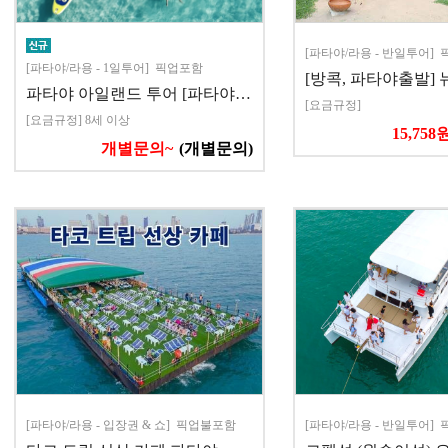
[파타야/라용 - 반일투어]
[파타야/라용 - 1일투어] 픽업포함
[방콕, 파타야출발]
파타야 아일랜드 투어 [파타야…
[요금규정]
[요금규정] 8세 이상
15,758
개별문의~
(개별문의)
[파타야/라용 - 입장권 & 쇼] 픽업불포함
[파타야/라용 - 반일투어]