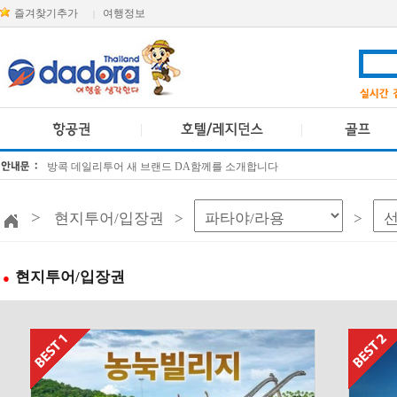
즐겨찾기추가
여행정보
|
방콕 데일리투어 새 브랜드 DA함께를 소개합니다
[KTT항공권소식] 대한항공 · 아시아나항공 유류할증료 인상 안내
>
현지투어/입장권 >
>
현지투어/입장권
●