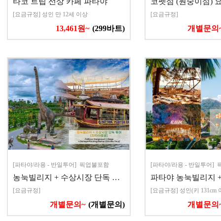
타코 트립 선상 카페 파타야
코펫섬 (원숭이섬) 
[요금규정] 성인 만 12세 이상
[요금규정]
13,461원~
(299바트)
개별문의
[파타야/라용 - 반일투어] 픽업불포함
[파타야/라용 - 반일투어]
농눅빌리지 + 수상시장 단독 …
파타야 농눅빌리지 +
[요금규정]
[요금규정] 성인(키 131cm 
개별문의~
(개별문의)
개별문의