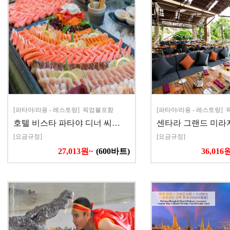
[파타야/라용 - 레스토랑] 픽업불포함
[파타야/라용 - 레스토랑]
호텔 비스타 파타야 디너 씨…
센타라 그랜드 미라
[요금규정]
[요금규정]
27,013원~
(600바트)
36,016