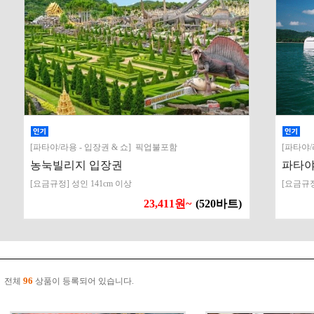
[파타야/라용 - 입장권 & 쇼] 픽업불포함
[파타야/
농눅빌리지 입장권
파타야
[요금규정] 성인 141cm 이상
[요금규정]
23,411원~
(520바트)
96
전체
상품이 등록되어 있습니다.