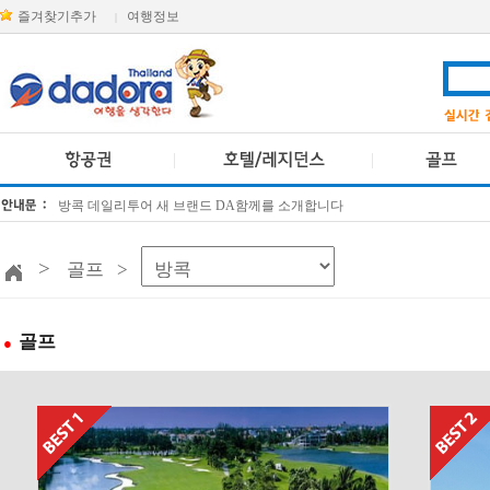
즐겨찾기추가
여행정보
|
방콕 데일리투어 새 브랜드 DA함께를 소개합니다
[KTT항공권소식] 대한항공 · 아시아나항공 유류할증료 인상 안내
>
골프 >
골프
●