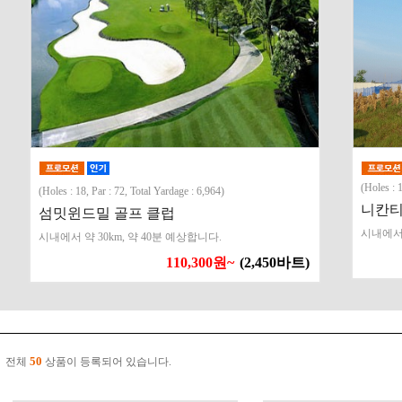
(Holes : 
(Holes : 18, Par : 72, Total Yardage : 6,964)
니칸티
섬밋윈드밀 골프 클럽
시내에서 
시내에서 약 30km, 약 40분 예상합니다.
110,300원~
(2,450바트)
50
전체
상품이 등록되어 있습니다.