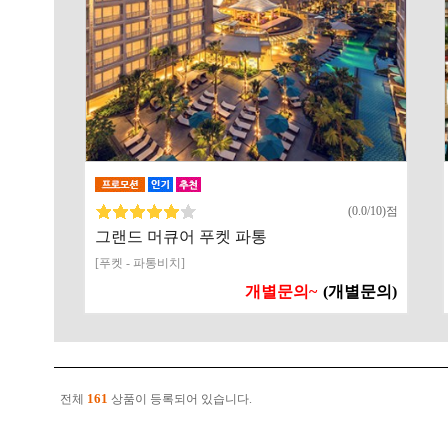
(0.0/10)점
그랜드 머큐어 푸켓 파통
[푸켓 - 파통비치]
개별문의~
(개별문의)
161
전체
상품이 등록되어 있습니다.