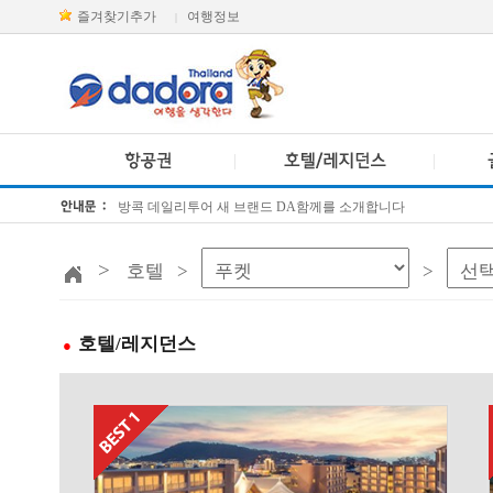
즐겨찾기추가
여행정보
|
방콕 데일리투어 새 브랜드 DA함께를 소개합니다
[KTT항공권소식] 대한항공 · 아시아나항공 유류할증료 인상 안내
>
호텔 >
>
호텔/레지던스
●