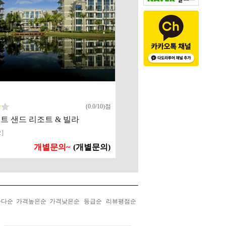
(0.0/10)점
트 샌드 리조트 & 빌라
]
개별문의~
(개별문의)
나다순
가격높은순
가격낮은순
등급순
리뷰평점순