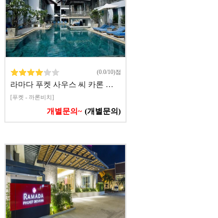
(0.0/10)점
라마다 푸켓 사우스 씨 카론 …
[푸켓 - 까론비치]
개별문의~
(개별문의)