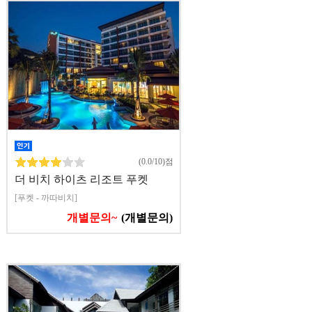
(0.0/10)점
더 비치 하이츠 리조트 푸켓
[푸켓 - 까따비치]
개별문의~
(개별문의)