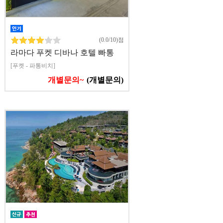
(0.0/10)점
라마다 푸켓 디바나 호텔 빠통
[푸켓 - 파통비치]
개별문의~
(개별문의)