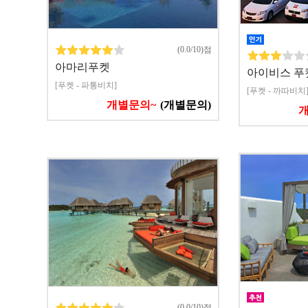
(0.0/10)점
아마리푸켓
아이비스 푸
[푸켓 - 파통비치]
[푸켓 - 까따비치
개별문의~
(개별문의)
(0.0/10)점