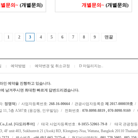
개별문의~
(개별문의)
개별문의~
(개별문의)
1
2
3
4
5
6
7
8
9
맨끝
침
예약방법
예약변경 및 취소규정
D 마일리지는..
|
|
|
라인 예약을 진행하고 있습니다.
시판에 남겨주시면 최대한 빠르게 답변드리겠습니다.
자:
정명덕
) / 사업자등록번호:
268-16-00664
/ 관광사업자등록증
제 2017-000039호
/
 11, 5층 A587호 (용강동, 인우빌딩) / 전화번호 :
070-8098-8819 , 070-8098-9169
/ 
l Co.,Ltd. [다도라투어]
/ 태국 사업자등록번호 :
0-1055-52061-79-8
/ 태국 관광청등
F unit 403, Sukhumvit 21 (Asok) RD, Klongtoey-Nua, Wattana, Bangkok 20110 Thailand
5-7171
/ 팩스번호 :
+66 (0)2-665-7175~6
/ 현지비상연락처 :
091-770-5005 , 085-250