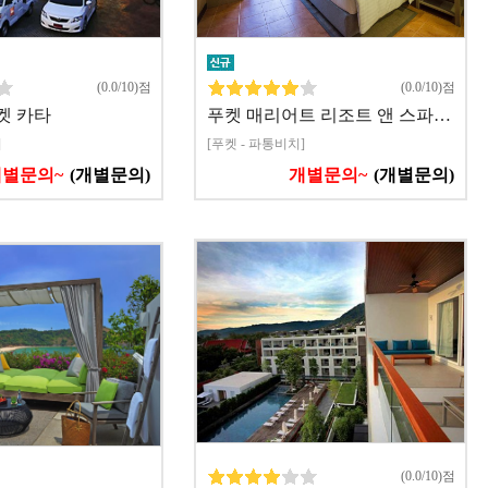
(0.0/10)점
(0.0/10)점
켓 카타
푸켓 매리어트 리조트 앤 스파…
]
[푸켓 - 파통비치]
개별문의~
(개별문의)
개별문의~
(개별문의)
(0.0/10)점