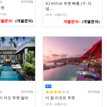
(0.0/10)점
X2 바이브 푸켓 빠통 (구. 더
푸켓
냅…
나이양]
[푸켓 - 파통비치]
개별문의~
(개별문의)
개별문의~
(개별문의)
(0.0/10)점
(0.0/10)점
이 카오 푸켓 빌라
더 참 리조트 푸켓
]
[푸켓 - 파통비치]