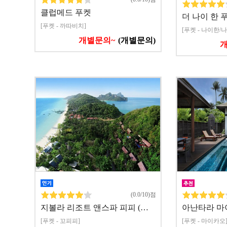
클럽메드 푸켓
더 나이 한 
[푸켓 - 까따비치]
[푸켓 - 나이한/
개별문의~
(개별문의)
(0.0/10)점
지볼라 리조트 앤스파 피피 (…
아난타라 마
[푸켓 - 꼬피피]
[푸켓 - 마이카오