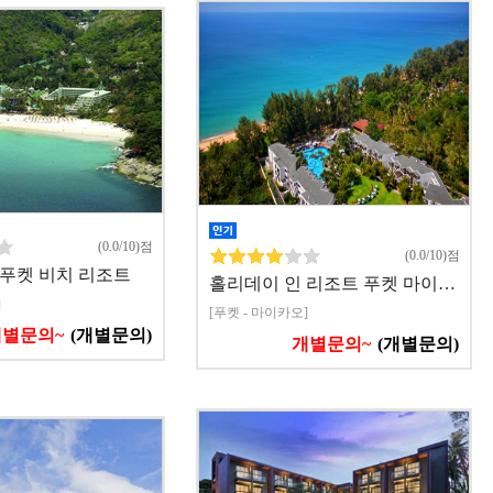
(0.0/10)점
(0.0/10)점
 푸켓 비치 리조트
홀리데이 인 리조트 푸켓 마이…
]
[푸켓 - 마이카오]
개별문의~
(개별문의)
개별문의~
(개별문의)