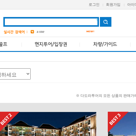
aetas
로그인
회원가입
아이
|
|
Avani
bangkok
6
a one
grand
3
ASQ
2
pcr
4
※ 다도라투어의 모든 상품의 판매