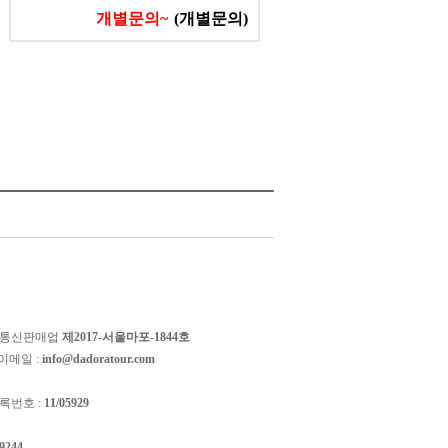
개별문의~
(개별문의)
 통신판매업
제2017-서울마포-1844호
이메일 :
info@dadoratour.com
록번호 :
11/05929
-9244