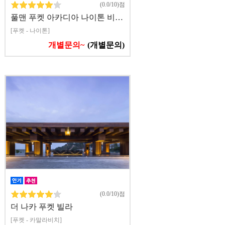
(0.0/10)점
풀맨 푸켓 아카디아 나이톤 비…
[푸켓 - 나이톤]
개별문의~
(개별문의)
(0.0/10)점
더 나카 푸켓 빌라
[푸켓 - 카말라비치]