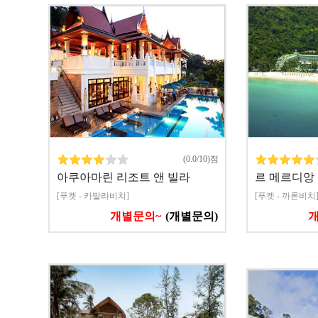
(0.0/10)점
아쿠아마린 리조트 앤 빌라
르 메르디앙
[푸켓 - 카말라비치]
[푸켓 - 까론비치
개별문의~
(개별문의)