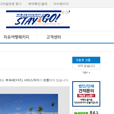
디/비밀번호 찾기
예약확인/결제
마이페이지
|
|
가에는
부과세(VAT), 서비스차지
가
포함
되어 있습니다.