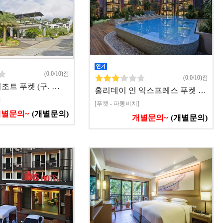
(0.0/10)점
(0.0/10)점
조트 푸켓 (구. …
홀리데이 인 익스프레스 푸켓 …
]
[푸켓 - 파통비치]
개별문의~
(개별문의)
개별문의~
(개별문의)