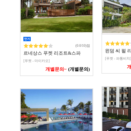
(0.0/10)점
윈덤 씨 펄 리
르네상스 푸켓 리조트&스파
[푸켓 - 파통비치
[푸켓 - 마이카오]
개별문의~
(개별문의)