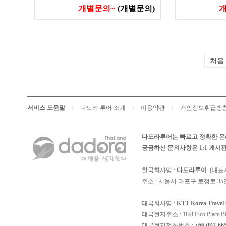
개별문의~
(개별문의)
처음
서비스 도움말
다도라 투어 소개
이용약관
개인정보취급방
|
|
|
다도라투어는 빠르고 정확한 온
궁금하신 문의사항은 1:1 게
한국회사명 :
다도라투어
(대표
주소 : 서울시 마포구 토정로 35길
태국회사명 :
KTT Korea Trave
태국현지주소 : 18/8 Fico Place BD, 4
태국현지전화번호 :
+66 (0)2-66