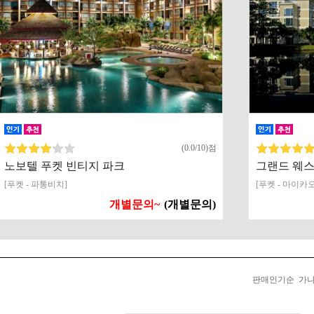
(0.0/10)점
노보텔 푸켓 빈티지 파크
그랜드 웨스
[푸켓 - 파통비치]
[푸켓 - 마이카오
개별문의~
(개별문의)
판매인기순
가