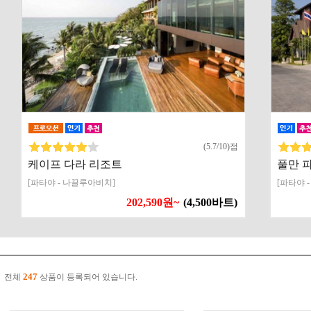
(5.7/10)점
케이프 다라 리조트
풀만 
[파타야 - 나끌루아비치]
[파타야 
202,590원~
(4,500바트)
247
전체
상품이 등록되어 있습니다.