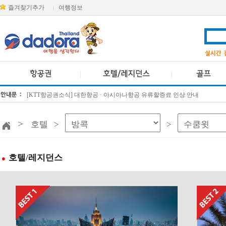
즐겨찾기추가
여행정보
|
[KTT항공권소식] 대한항공 · 아시아나항공 유류할증료 인상 안내
방콕 데일리투어 새 브랜드 DA함께를 소개합니다
>
호텔 >
>
호텔/레지던스
●