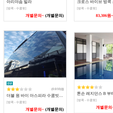
아리야솜 빌라
크로스 바이브 방콕
[방콕 - 수쿰윗]
[방콕 - 수쿰윗]
개별문의~
(개별문의)
83,306원~
(0.0/10)점
톤손 레지던스 B 부
더블 원 바이 아스피라 수쿰빗…
[방콕 - 수쿰윗]
[방콕 - 수쿰윗]
개별문의
개별문의~
(개별문의)