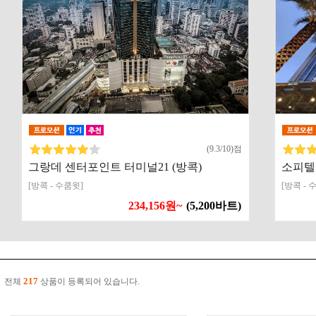
(9.3/10)점
그랑데 센터포인트 터미널21 (방콕)
소피텔
[방콕 - 수쿰윗]
[방콕 - 
234,156원~
(5,200바트)
217
전체
상품이 등록되어 있습니다.