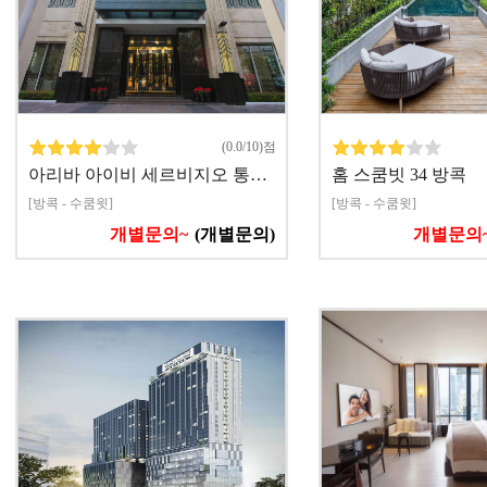
(0.0/10)점
아리바 아이비 세르비지오 통…
홈 스쿰빗 34 방콕
[방콕 - 수쿰윗]
[방콕 - 수쿰윗]
개별문의~
(개별문의)
개별문의