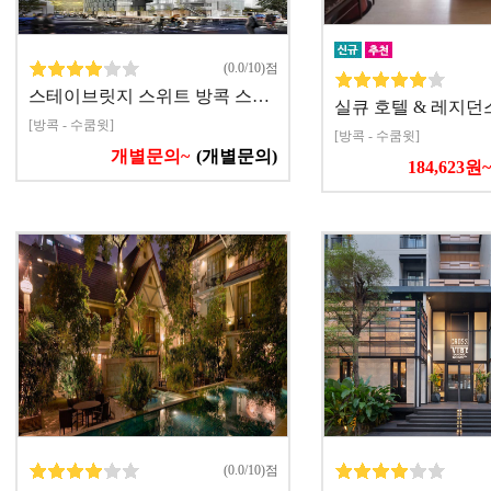
(0.0/10)점
스테이브릿지 스위트 방콕 스…
실큐 호텔 & 레지던
[방콕 - 수쿰윗]
[방콕 - 수쿰윗]
개별문의~
(개별문의)
184,623원~
(0.0/10)점