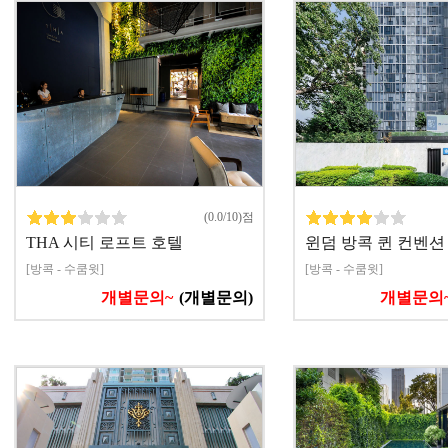
(0.0/10)점
THA 시티 로프트 호텔
윈덤 방콕 퀸 컨벤션
[방콕 - 수쿰윗]
[방콕 - 수쿰윗]
개별문의~
(개별문의)
개별문의