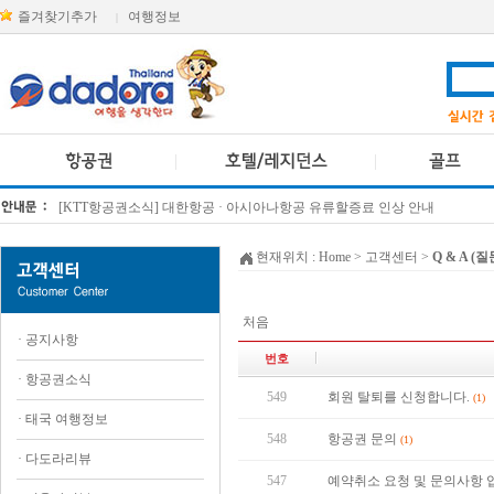
즐겨찾기추가
여행정보
|
[KTT항공권소식] 대한항공 · 아시아나항공 유류할증료 인상 안내
방콕 데일리투어 새 브랜드 DA함께를 소개합니다
현재위치 :
Home
> 고객센터 >
Q & A (
처음
·
공지사항
번호
·
항공권소식
549
회원 탈퇴를 신청합니다.
(1)
·
태국 여행정보
548
항공권 문의
(1)
·
다도라리뷰
547
예약취소 요청 및 문의사항 