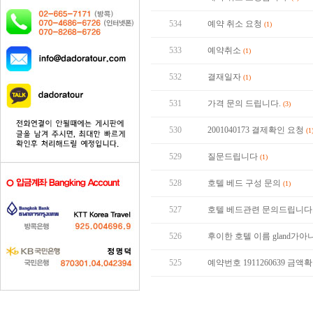
534
예약 취소 요청
(1)
533
예약취소
(1)
532
결재일자
(1)
531
가격 문의 드립니다.
(3)
530
2001040173 결제확인 요청
(1
529
질문드립니다
(1)
528
호텔 베드 구성 문의
(1)
527
호텔 베드관련 문의드립니다
526
후이한 호텔 이름 gland가아니
525
예약번호 1911260639 금액