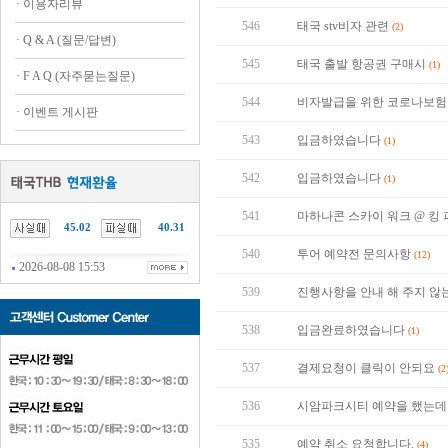
·
이용자리뷰
546
태국 stv비자 관련
(2)
·
Q & A (질문/답변)
545
태국 출발 항공권 구매시
(1)
·
F A Q (자주묻는질문)
544
비자발급을 위한 코로나보
·
이벤트 게시판
543
입금하였습니다
(1)
542
입금하였습니다
(1)
541
마하나콘 스카이 워크 @ 
45.02
40.31
540
투어 예약전 문의사항
(12)
2026-08-08 15:53
539
진행사항을 안내 해 주지 
538
입금완료하였습니다
(1)
537
결제요청이 클릭이 안되요
(2
536
시암파크시티 예약을 했는데
535
예약 취소 요청합니다.
(4)