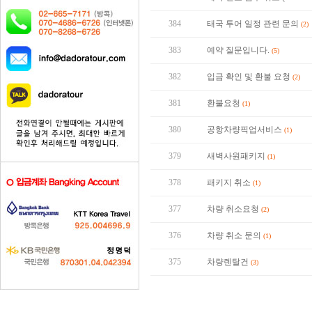
384
태국 투어 일정 관련 문의
(2)
383
예약 질문입니다.
(5)
382
입금 확인 및 환불 요청
(2)
381
환불요청
(1)
380
공항차량픽업서비스
(1)
379
새벽사원패키지
(1)
378
패키지 취소
(1)
377
차량 취소요청
(2)
376
차량 취소 문의
(1)
375
차량렌탈건
(3)