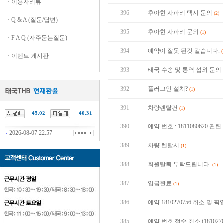
·
이용자리뷰
396
후아힌 사파리 택시 문의
(2)
·
Q & A (질문/답변)
395
후아힌 사파리 문의
(1)
·
F A Q (자주묻는질문)
394
예약이 잘못 된것 같습니다.
(
·
이벤트 게시판
393
태국 수송 및 통역 섭외 문의
392
플러그인 설치?
(1)
391
차량렌탈건
(1)
45.02
40.31
390
예약 번호 : 1811080620 
2026-08-07 22:57
389
차량 렌탈시
(1)
388
회원탈퇴 부탁드립니다.
(1)
387
입금완료
(1)
386
예약 1810270756 취소 및 
385
예약 번호 접수 취소 (181027