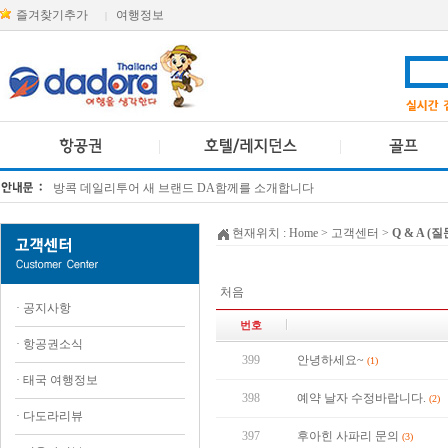
즐겨찾기추가
여행정보
|
방콕 데일리투어 새 브랜드 DA함께를 소개합니다
[KTT항공권소식] 대한항공 · 아시아나항공 유류할증료 인상 안내
현재위치 :
Home
> 고객센터 >
Q & A (
처음
·
공지사항
번호
·
항공권소식
399
안녕하세요~
(1)
·
태국 여행정보
398
예약 날자 수정바랍니다.
(2)
·
다도라리뷰
397
후아힌 사파리 문의
(3)