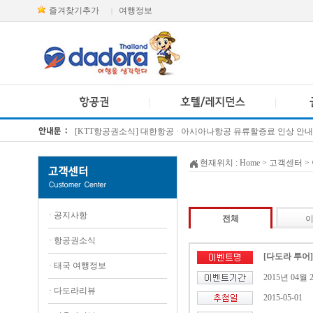
즐겨찾기추가
여행정보
|
[KTT항공권소식] 대한항공 · 아시아나항공 유류할증료 인상 안내
방콕 데일리투어 새 브랜드 DA함께를 소개합니다
현재위치 :
Home
> 고객센터 >
·
공지사항
전체
·
항공권소식
[다도라 투어]
·
태국 여행정보
2015년 04월 
·
다도라리뷰
2015-05-01