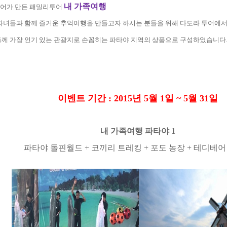
내 가족여행
투어가 만든 패밀리투어
 자녀
들과 함께 즐거운 추억여행을 만들고자 하시는 분들을 위해 다도라 투어에
들께 가장 인기 있는 관광지로 손꼽히는 파타야 지역의 상품으로 구성하였습니다
이벤트 기간
: 2015
년
5
월
1
일
~ 5
월
31
일
내 가족여행 파타야
1
파타야 돌핀월드
+
코끼리 트레킹
+
포도 농장
+
테디베어