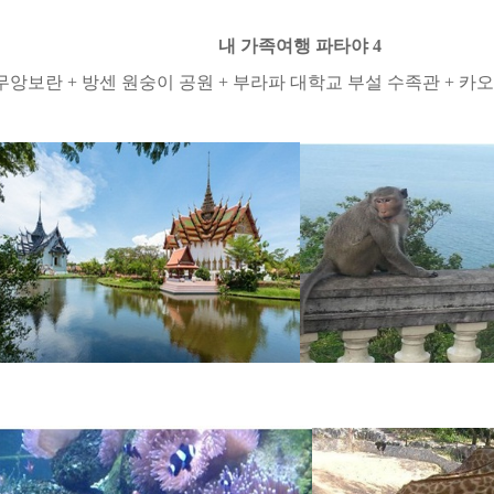
내 가족여행 파타야
4
무앙보란
+
방센 원숭이 공원
+
부라파 대학교 부설 수족관
+
카오