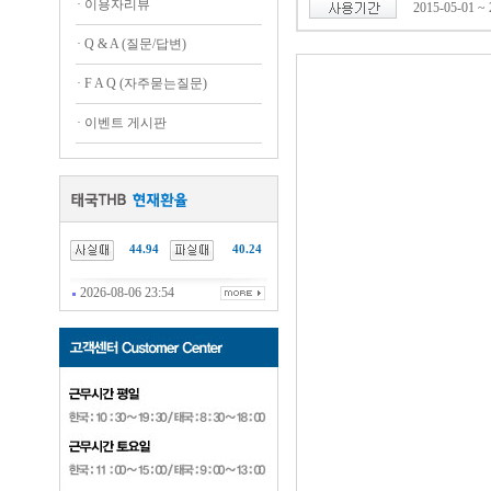
·
이용자리뷰
2015-05-01 ~ 
·
Q & A (질문/답변)
·
F A Q (자주묻는질문)
·
이벤트 게시판
44.94
40.24
2026-08-06 23:54