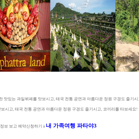
한 맛있는 과일뷔페를 맛보시고
,
태국 전통 공연과 아름다운 정원 구경도 즐기시
맛보시고
,
태국 전통 공연과 아름다운 정원 구경도 즐기시고
,
코끼리를 타보세요
!
내 가족여행 파타야
3
정보 보고 예약신청하기
à