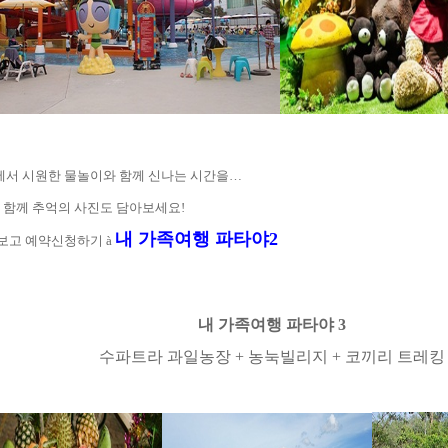
에서 시원한 물놀이와 함께 신나는 시간을
…
 함께 추억의 사진도 담아보세요
!
내 가족여행 파타야
2
보고 예약신청하기
à
내 가족여행 파타야
3
수파트라 과일농장
+
농눅빌리지
+
코끼리 트레킹