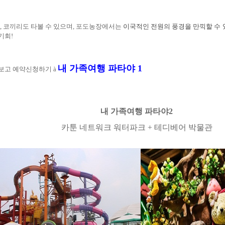
,
코끼리도 타볼 수 있으며
,
포도농장에서는
이국적인 전원의 풍경을 만끽할 수
 기회
!
내 가족여행 파타야
1
보고 예약신청하기
à
내 가족여행 파타야
2
카툰 네트워크 워터파크
+
테디베어 박물관