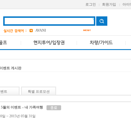
grand
7
로그인
회원가입
아이
|
|
Pcr
a one
AVANI
bangkok
1
앳 마인드
4
AETAS
이벤트 게시판
이벤트
특별 프로모션
 5월의 이벤트 – 내 가족여행
20일 ~ 2015년 05월 31일