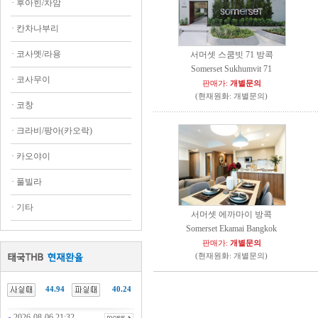
·
후아힌/차암
·
칸차나부리
·
코사멧/라용
서머셋 스쿰빗 71 방콕
Somerset Sukhumvit 71
·
코사무이
판매가:
개별문의
(현재원화: 개별문의)
·
코창
·
크라비/팡아(카오락)
·
카오야이
·
풀빌라
·
기타
서머셋 에까마이 방콕
Somerset Ekamai Bangkok
판매가:
개별문의
(현재원화: 개별문의)
44.94
40.24
2026-08-06 21:32