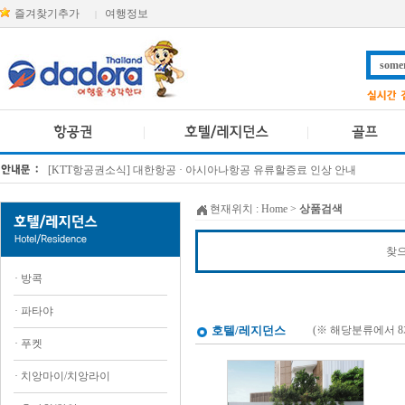
즐겨찾기추가
여행정보
|
[KTT항공권소식] 대한항공 · 아시아나항공 유류할증료 인상 안내
방콕 데일리투어 새 브랜드 DA함께를 소개합니다
현재위치 :
Home
>
상품검색
찾으
·
방콕
·
파타야
호텔/레지던스
(※ 해당분류에서 
·
푸켓
·
치앙마이/치앙라이