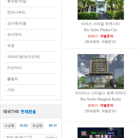
·
후아힌/차암
·
칸차나부리
·
코사멧/라용
이비스 스타일 푸켓시티
Ibis Styles Phuket City
·
코사무이
판매가:
개별문의
(현재원화: 개별문의)
·
코창
·
크라비/팡아(카오락)
·
카오야이
·
풀빌라
·
기타
아이비스 스타일스 방콕 라차다
Ibis Stytles Bangkok Racha
판매가:
개별문의
(현재원화: 개별문의)
45.02
40.31
2026-08-08 17:55