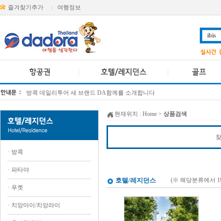
즐겨찾기추가
여행정보
|
방콕 데일리투어 새 브랜드 DA함께를 소개합니다
[KTT항공권소식] 대한항공 · 아시아나항공 유류할증료 인상 안내
현재위치 :
Home
>
상품검색
찾
·
방콕
·
파타야
호텔/레지던스
(※ 해당분류에서 
·
푸켓
·
치앙마이/치앙라이