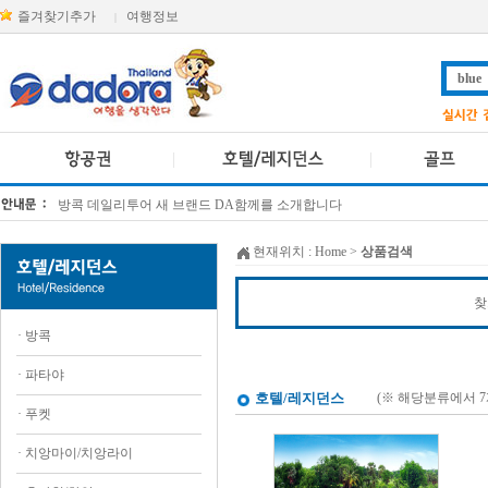
즐겨찾기추가
여행정보
|
방콕 데일리투어 새 브랜드 DA함께를 소개합니다
[KTT항공권소식] 대한항공 · 아시아나항공 유류할증료 인상 안내
현재위치 :
Home
>
상품검색
찾
·
방콕
·
파타야
호텔/레지던스
(※ 해당분류에서 
·
푸켓
·
치앙마이/치앙라이