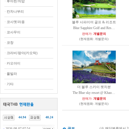
·
후아힌/차암
·
칸차나부리
·
코사멧/라용
블루 사파이어 골프 & 리조트
Blue Sapphire Golf and Res…
·
코사무이
판매가:
개별문의
(현재원화: 개별문의)
·
코창
·
크라비/팡아(카오락)
·
카오야이
·
풀빌라
·
기타
더 블루 스카이 펫차분
The Blue sky resort @ Khao…
판매가:
개별문의
(현재원화: 개별문의)
44.94
40.24
골프
(※ 해당분류에서 
2026-08-07 07:54