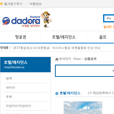
즐겨찾기추가
여행정보
|
[KTT항공권소식] 대한항공 · 아시아나항공 유류할증료 인상 안내
방콕 데일리투어 새 브랜드 DA함께를 소개합니다
현재위치 :
Home
>
상품검색
·
방콕
·
파타야
호텔/레지던스
(※ 해당분류에서 
·
푸켓
·
치앙마이/치앙라이