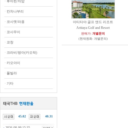
·
후아힌/차암
·
칸차나부리
·
코사멧/라용
아티타야 골프 앤드 리조트
Artitaya Golf and Resort
·
코사무이
판매가:
개별문의
(현재원화: 개별문의)
·
코창
·
크라비/팡아(카오락)
·
카오야이
·
풀빌라
·
기타
45.02
40.31
2026-08-09 15:35