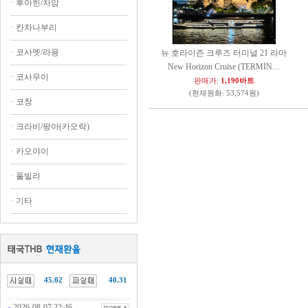
·
후아힌/차암
·
칸차나부리
·
코사멧/라용
뉴 호라이즌 크루즈 터미널 21 라마
New Horizon Cruise (TERMIN…
·
코사무이
판매가:
1,190바트
(현재원화: 53,574원)
·
코창
·
크라비/팡아(카오락)
·
카오야이
·
풀빌라
·
기타
45.02
40.31
2026-08-07 22:46