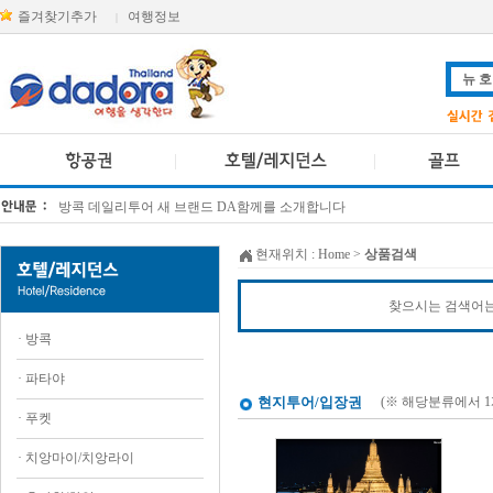
즐겨찾기추가
여행정보
|
방콕 데일리투어 새 브랜드 DA함께를 소개합니다
[KTT항공권소식] 대한항공 · 아시아나항공 유류할증료 인상 안내
현재위치 :
Home
>
상품검색
찾으시는 검색어는
·
방콕
·
파타야
현지투어/입장권
(※ 해당분류에서 
·
푸켓
·
치앙마이/치앙라이