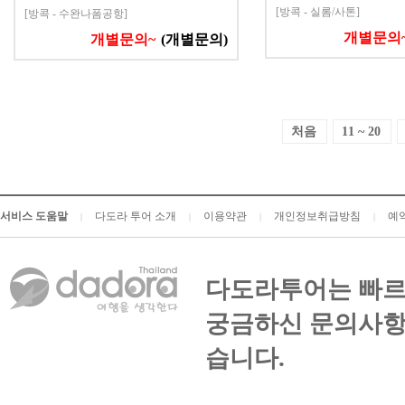
[방콕 - 실롬/사톤]
[방콕 - 수완나폼공항]
개별문의
개별문의~
(개별문의)
처음
11 ~ 20
서비스 도움말
다도라 투어 소개
이용약관
개인정보취급방침
예
|
|
|
|
다도라투어는 빠르
궁금하신 문의사항
습니다.