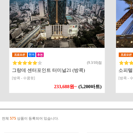
(9.3/10)점
그랑데 센터포인트 터미널21 (방콕)
소피텔
[방콕 - 수쿰윗]
[방콕 - 
233,688원~
(5,200바트)
575
전체
상품이 등록되어 있습니다.