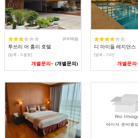
(0.0/10)점
투쓰리 어 홈리 호텔
디 아이들 레지던스
[방콕 - 수쿰윗]
[방콕 - 기타]
개별문의~
(개별문의)
개별문의