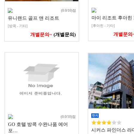
(0.0/10)점
마이 리조트 후아힌 B
유니랜드 골프 앤 리조트
[후아힌 - 기타]
[방콕 - 기타]
개별문의
개별문의~
(개별문의)
(0.0/10)점
GO 호텔 방콕 수완나품 에어
시커스 파인더스 라마
포…