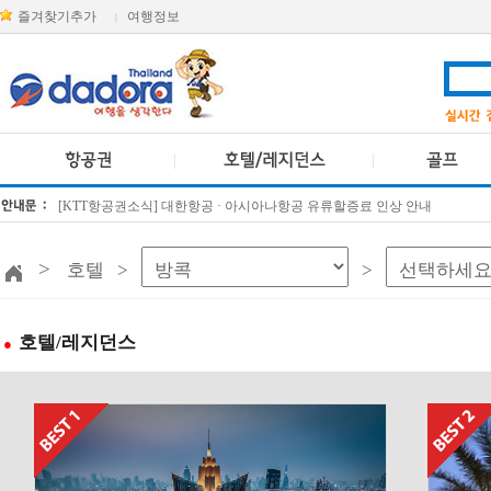
즐겨찾기추가
여행정보
|
[KTT항공권소식] 대한항공 · 아시아나항공 유류할증료 인상 안내
방콕 데일리투어 새 브랜드 DA함께를 소개합니다
>
호텔 >
>
호텔/레지던스
●