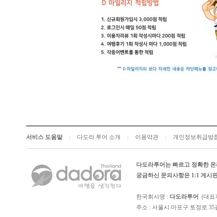
서비스 도움말
다도라 투어 소개
이용약관
개인정보취급방
|
|
|
다도라투어는 빠르고 정확한 온
궁금하신 문의사항은 1:1 게
한국회사명 :
다도라투어
(대표
주소 : 서울시 마포구 토정로 35길