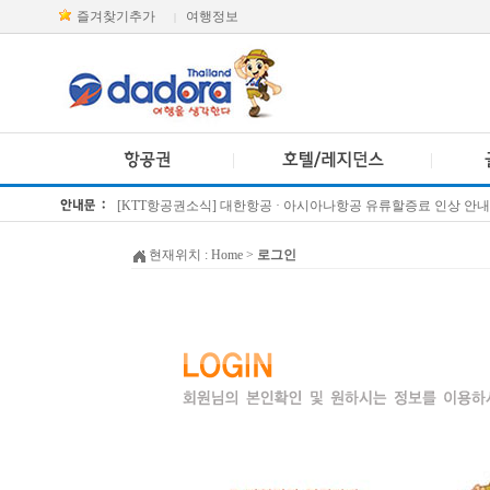
즐겨찾기추가
여행정보
|
[KTT항공권소식] 대한항공 · 아시아나항공 유류할증료 인상 안내
방콕 데일리투어 새 브랜드 DA함께를 소개합니다
현재위치 :
Home
>
로그인