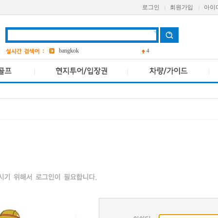
로그인
회원가입
아이
|
|
grand
2
a one
bangkok
4
Pcr
avani
앳 마인드
4
AETAS