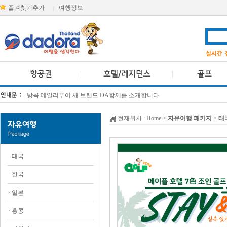
즐겨찾기추가
여행정보
|
[KTT항공권소식] 대한항공 · 아시아나항공 유류할증료 인상 안내
방콕 데일리투어 새 브랜드 DA함께를 소개합니다
현재위치 :
Home
>
자유여행 패키지
>
태
·
태국
·
한국
·
일본
·
홍콩