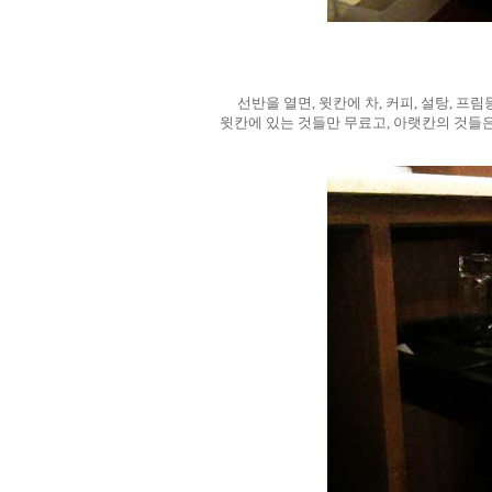
선반을 열면, 윗칸에 차, 커피, 설탕, 
윗칸에 있는 것들만 무료고, 아랫칸의 것들은