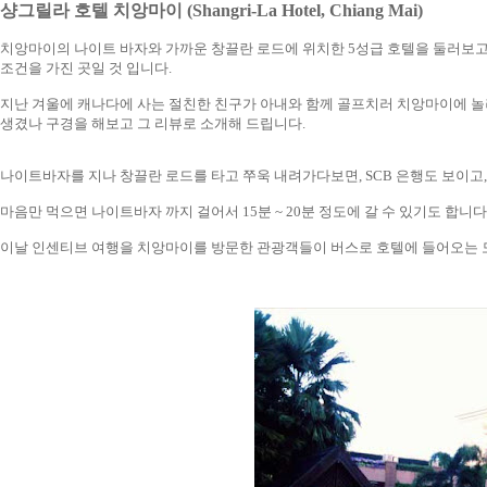
샹그릴라 호텔 치앙마이 (Shangri-La Hotel, Chiang Mai)
치앙마이의 나이트 바자와 가까운 창끌란 로드에 위치한 5성급 호텔을 둘러보
조건을 가진 곳일 것 입니다.
지난 겨울에 캐나다에 사는 절친한 친구가 아내와 함께 골프치러 치앙마이에 놀
생겼나 구경을 해보고 그 리뷰로 소개해 드립니다.
나이트바자를 지나 창끌란 로드를 타고 쭈욱 내려가다보면, SCB 은행도 보이고,
마음만 먹으면 나이트바자 까지 걸어서 15분 ~ 20분 정도에 갈 수 있기도 합니다
이날 인센티브 여행을 치앙마이를 방문한 관광객들이 버스로 호텔에 들어오는 모