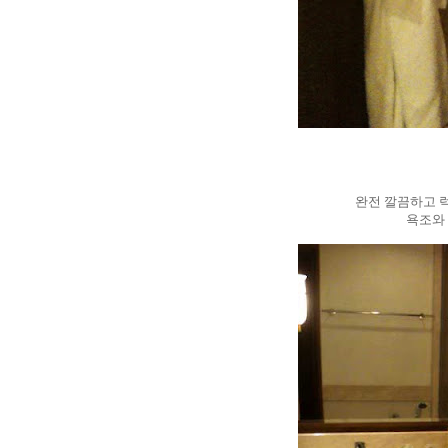
완전 깔끔하고 럭
욕조와