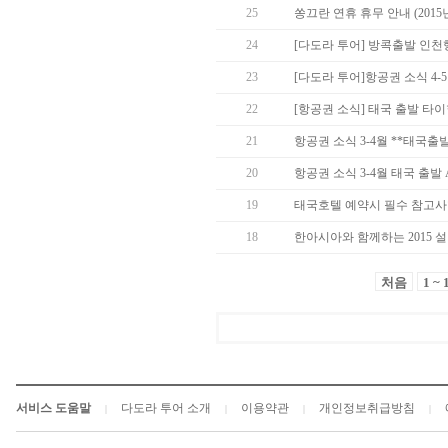
25
쏭끄란 연휴 휴무 안내 (2015년 
24
[다도라 투어] 방콕출발 인천
23
[다도라 투어]항공권 소식 4-
22
[항공권 소식] 태국 출발 타
21
항공권 소식 3-4월 **태국출
20
항공권 소식 3-4월 태국 출발 Asia
19
태국호텔 예약시 필수 참고사항
18
한아시아와 함께하는 2015 
처음
1 ~ 
서비스 도움말
다도라 투어 소개
이용약관
개인정보취급방침
|
|
|
|