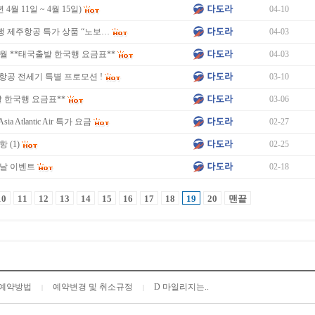
4월 11일 ~ 4월 15일)
04-10
행 제주항공 특가 상품 “노보…
04-03
5월 **태국출발 한국행 요금표**
04-03
이항공 전세기 특별 프로모션 !
03-10
발 한국행 요금표**
03-06
 Atlantic Air 특가 요금
02-27
 (1)
02-25
설날 이벤트
02-18
10
11
12
13
14
15
16
17
18
19
20
맨끝
예약방법
예약변경 및 취소규정
D 마일리지는..
|
|