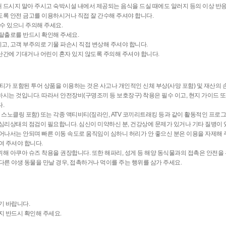
 드시지 말아 주시고 숙박시설 내에서 제공되는 음식을 드실 때에도 알러지 등의 이상 반응
도록 안전 금고를 이용하시거나 직접 잘 간수해 주셔야 합니다.
 수 있으니 주의해 주세요.
 탈출로를 반드시 확인해 주세요.
고, 고객 부주의로 기물 파손시 직접 변상해 주셔야 합니다.
난간에 기대거나 어린이 혼자 있지 않도록 주의해 주셔야 합니다.
티가 포함된 투어 상품을 이용하는 것은 사고나 개인적인 신체 부상(사망 포함) 및 재산의 
시는 것입니다. 따라서 안전장비(구명조끼 등 보호장구) 착용은 필수 이고, 현지 가이드 또
.
 스노클링 포함) 또는 각종 액티비티(짚라인, ATV 코끼리트래킹 등과 같이 활동적인 프로
심리상태의 점검이 필요합니다. 심신이 미약하신 분, 건강상에 문제가 있거나 기타 질병이 
어나서는 안되며 빠른 이동 속도로 움직임이 심하니 허리가 안 좋으신 분은 이용을 자제해 
여 주셔야 합니다.
해 아쿠아 슈즈 착용을 권장합니다. 또한 해파리, 성게 등 해양 동식물과의 접촉은 안전을 
다른 야생 동물을 만날 경우, 접촉하거나 먹이를 주는 행위를 삼가 주세요.
기 바랍니다.
지 반드시 확인해 주세요.