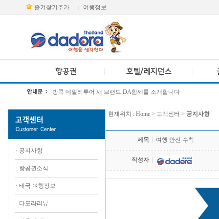
즐겨찾기추가
여행정보
|
방콕 데일리투어 새 브랜드 DA함께를 소개합니다
[KTT항공권소식] 대한항공 · 아시아나항공 유류할증료 인상 안내
현재위치 :
Home
> 고객센터 >
공지사항
제목
|
여행 안전 수칙
·
공지사항
작성자
|
·
항공권소식
·
태국 여행정보
·
다도라리뷰