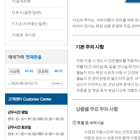
·
이용자리뷰
·
Q & A (질문/답변)
다도라 투어는
자유여행의 편의를 위해 최소
·
F A Q (자주묻는질문)
따라서 당사는 해당 상품 운영에 직접 관여하
·
이벤트 게시판
기본 주의 사항
ㆍ차량 이용 시 반드시 안전벨트를 착용하
ㆍ차를 타고 내리실 때, 길을 건너실 때 반
45.02
40.31
ㆍ물놀이 또는 해양 스포츠 이용 시 안전에 
ㆍ물놀이 전 준비운동은 필수이며 음주, 과
2026-08-09 02:15
ㆍ심신이 미약하신 분, 건강상에 문제가 있
ㆍ귀중품 및 현금 등의 분실사고에 각별히 
상품별 주요 주의 사항
① 호텔 등 숙박시설
ㆍ수영장 이용시간외 또는 안전요원(호텔
ㆍ아동은 반드시 보호자와 함께 수영장