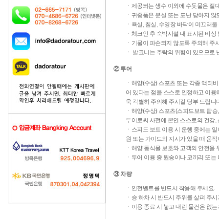
ㆍ제공되는 생수 이외에 수돗물은 절대
ㆍ귀중품은 분실 또는 도난 당하지 않
ㆍ욕실, 침실, 수영장 바닥이 미끄러울
ㆍ체크인 후 숙박시설 내 표시된 비상
ㆍ기물이 파손되지 않도록 주의해 주시
ㆍ 발코니는 추락의 위험이 있으므로 
② 투어
ㆍ해양(수상) 스포츠 또는 각종 액티비
어 있다는 점을 스스로 인정하고 이용하
욱 각별히 주의해 주시길 당부 드립니다
ㆍ해양(수상) 스포츠(스피드보트 탑승,
투어로써 사전에 본인 스스로의 건강, 
ㆍ스피드 보트 이용 시 운행 중에는 일
원 또는 가이드의 지시가 있을 때 움직
ㆍ해양 동식물 보호와 고객의 안전을 위
ㆍ투어 이용 중 원숭이나 코끼리 또는 
③ 차량
ㆍ안전벨트를 반드시 착용해 주세요.
ㆍ승 하차 시 반드시 주위를 살펴 주시
ㆍ이용 종료 시 놓고 내린 물건은 없는