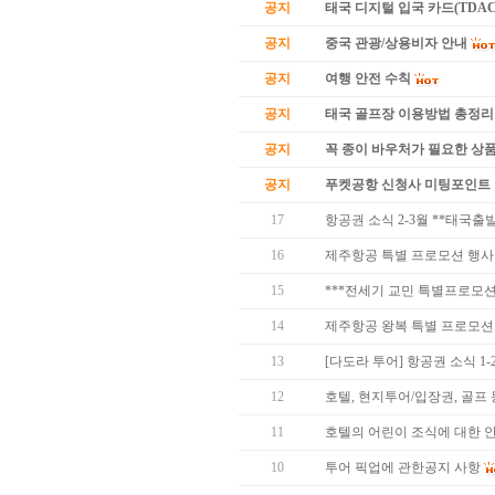
공지
태국 디지털 입국 카드(TDAC
공지
중국 관광/상용비자 안내
공지
여행 안전 수칙
공지
태국 골프장 이용방법 총정리
공지
꼭 종이 바우처가 필요한 상품 
공지
푸켓공항 신청사 미팅포인트 
17
항공권 소식 2-3월 **태국출
16
제주항공 특별 프로모션 행사
15
***전세기 교민 특별프로모션**
14
제주항공 왕복 특별 프로모션 (방콕
13
[다도라 투어] 항공권 소식 1
12
호텔, 현지투어/입장권, 골프
11
호텔의 어린이 조식에 대한 
10
투어 픽업에 관한공지 사항