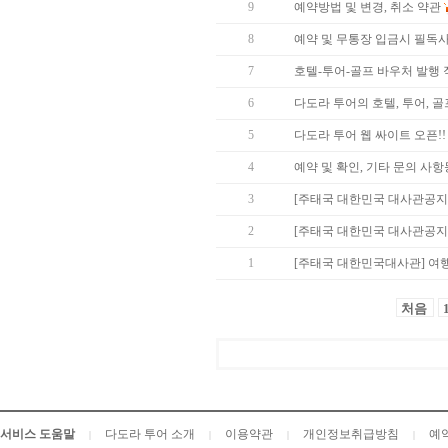
9
예약방법 및 변경, 취소 약관
8
예약 및 무통장 입금시 필독사항
7
호텔-투어-골프 바우처 발행
6
다도라 투어의 호텔, 투어, 
5
다도라 투어 웹 싸이트 오픈!!
4
예약 및 확인, 기타 문의 사
3
[주태국 대한민국 대사관공지
2
[주태국 대한민국 대사관공지
1
[주태국 대한민국대사관] 여
처음
서비스 도움말
다도라 투어 소개
이용약관
개인정보취급방침
예
|
|
|
|