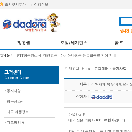
즐겨찾기추가
여행정보
|
[KTT항공권소식] 대한항공 · 아시아나항공 유류할증료 인상 안내
방콕 데일리투어 새 브랜드 DA함께를 소개합니다
현재위치 :
Home
> 고객센터 >
공지사항
제목
|
2026 새해 복 많이 받으세
·
공지사항
작성자
|
·
항공권소식
·
태국 여행정보
안녕하세요.
태국 전문 여행사
KTT 여행사
입니다.
·
다도라리뷰
지난 한 해 동안 KTT를 믿고 함께해 주