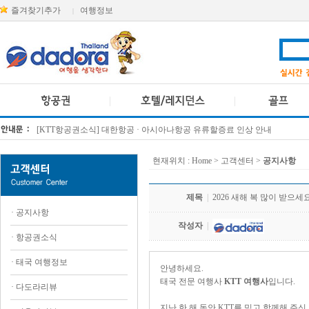
즐겨찾기추가
여행정보
|
[KTT항공권소식] 대한항공 · 아시아나항공 유류할증료 인상 안내
방콕 데일리투어 새 브랜드 DA함께를 소개합니다
현재위치 :
Home
> 고객센터 >
공지사항
제목
|
2026 새해 복 많이 받으세
·
공지사항
작성자
|
·
항공권소식
·
태국 여행정보
안녕하세요.
태국 전문 여행사
KTT 여행사
입니다.
·
다도라리뷰
지난 한 해 동안 KTT를 믿고 함께해 주