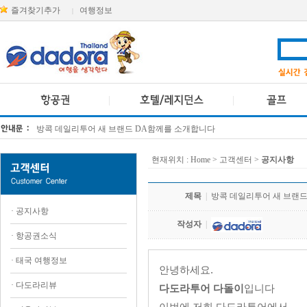
즐겨찾기추가
여행정보
|
방콕 데일리투어 새 브랜드 DA함께를 소개합니다
[KTT항공권소식] 대한항공 · 아시아나항공 유류할증료 인상 안내
현재위치 :
Home
> 고객센터 >
공지사항
제목
|
방콕 데일리투어 새 브랜
·
공지사항
작성자
|
·
항공권소식
·
태국 여행정보
안녕하세요.
·
다도라리뷰
다도라투어 다돌이
입니다
이번에 저희 다도라투어에서