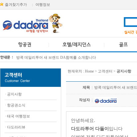
즐겨찾기추가
여행정보
|
방콕 데일리투어 새 브랜드 DA함께를 소개합니다
[KTT항공권소식] 대한항공 · 아시아나항공 유류할증료 인상 안내
현재위치 :
Home
> 고객센터 >
공지사항
제목
|
방콕 데일리투어 새 브랜
·
공지사항
작성자
|
·
항공권소식
·
태국 여행정보
안녕하세요.
·
다도라리뷰
다도라투어 다돌이
입니다
이번에 저희 다도라투어에서