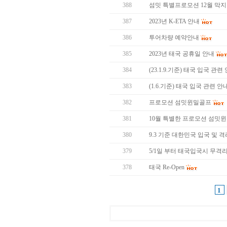
388
섬밋 특별프로모션 12월 막지막 
387
2023년 K-ETA 안내
386
투어차량 예약안내
385
2023년 태국 공휴일 안내
384
(23.1.9.기준) 태국 입국 관련
383
(1.6.기준) 태국 입국 관련 안
382
프로모션 섬밋윈밀골프
381
10월 특별한 프로모션 섬밋
380
9.3 기준 대한민국 입국 및 
379
5/1일 부터 태국입국시 무격
378
태국 Re-Open
1