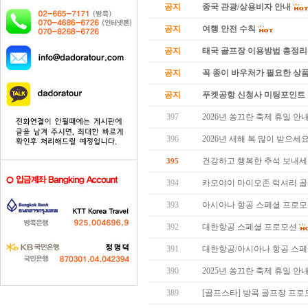
공지
중국 관광/상용비자 안내
공지
여행 안전 수칙
공지
태국 골프장 이용방법 총정리
공지
꼭 종이 바우처가 필요한 상품 
공지
푸켓공항 신청사 미팅포인트 
397
2026년 쏭끄란 축제 휴일 안
396
2026년 새해 복 많이 받으세요
건강하고 행복한 추석 보내세
395
394
카오야이 마이오존 럭셔리 골
393
아시아나 항공 스페셜 프로
392
대한항공 스페셜 프로모션
391
대한항공/아시아나 항공 스
390
2025년 쏭끄란 축제 휴일 안
389
[골프스타] 방콕 골프장 프로모