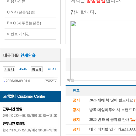
저희는
정상영업
합니다.
·
이용자리뷰
감사합니다.
·
Q & A (질문/답변)
·
F A Q (자주묻는질문)
·
이벤트 게시판
45.02
40.31
처음
2026-08-09 01:01
번호
공지
2026 새해 복 많이 받으세요
공지
방콕 데일리투어 새 브랜드 
공지
2026 년 태국 공휴일 안내
공지
태국 디지털 입국 카드(TDAC