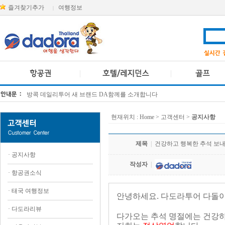
즐겨찾기추가
여행정보
|
방콕 데일리투어 새 브랜드 DA함께를 소개합니다
[KTT항공권소식] 대한항공 · 아시아나항공 유류할증료 인상 안내
현재위치 :
Home
> 고객센터 >
공지사항
제목
|
건강하고 행복한 추석 보
·
공지사항
작성자
|
·
항공권소식
·
태국 여행정보
안녕하세요. 다도라투어 다돌
·
다도라리뷰
다가오는 추석 명절에는 건강하