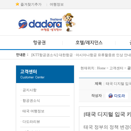
즐겨찾기추가
여행정보
|
[KTT항공권소식] 대한항공 · 아시아나항공 유류할증료 인상 안내
방콕 데일리투어 새 브랜드 DA함께를 소개합니다
현재위치 :
Home
> 고객센터 >
공
제목
|
태국 디지털 입국
·
공지사항
작성자
|
·
항공권소식
·
태국 여행정보
[태국 디지털 입국 카드
·
다도라리뷰
태국 정부의 정책 변경에 