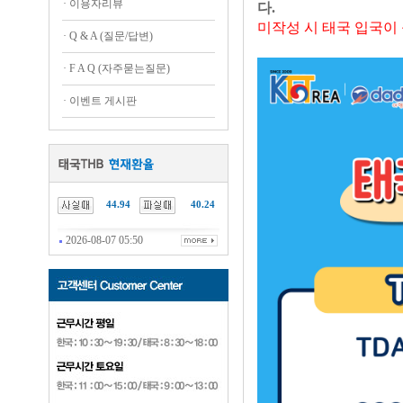
·
이용자리뷰
다.
미작성 시 태국 입국이
·
Q & A (질문/답변)
·
F A Q (자주묻는질문)
·
이벤트 게시판
44.94
40.24
2026-08-07 05:50