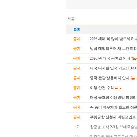
처음
번호
공지
2026 새해 복 많이 받으세요
공지
방콕 데일리투어 새 브랜드 
공지
2026 년 태국 공휴일 안내
공지
태국 디지털 입국 카드(TDAC
공지
중국 관광/상용비자 안내
공지
여행 안전 수칙
공지
태국 골프장 이용방법 총정리
공지
꼭 종이 바우처가 필요한 상품 
공지
푸켓공항 신청사 미팅포인트 
17
항공권 소식 2-3월 **태국출
16
제주항공 특별 프로모션 행사