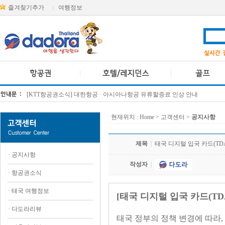
즐겨찾기추가
여행정보
|
[KTT항공권소식] 대한항공 · 아시아나항공 유류할증료 인상 안내
방콕 데일리투어 새 브랜드 DA함께를 소개합니다
현재위치 :
Home
> 고객센터 >
공지사항
제목
|
태국 디지털 입국 카드(TDA
·
공지사항
작성자
|
·
항공권소식
·
태국 여행정보
[태국 디지털 입국 카드(TDA
·
다도라리뷰
태국 정부의 정책 변경에 따라, 