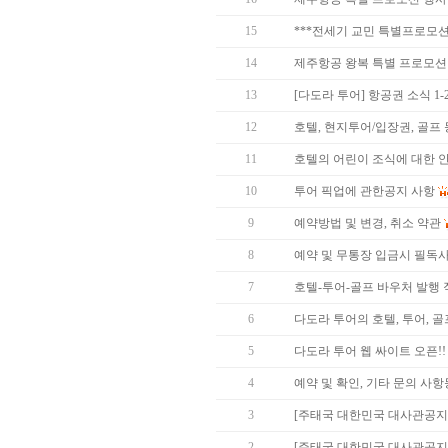
15
***전세기 교민 특별프로모션**
14
제주항공 왕복 특별 프로모션 (방콕
13
[다도라 투어] 항공권 소식 1
12
호텔, 현지투어/입장권, 골프
11
호텔의 어린이 조식에 대한 
10
투어 픽업에 관한공지 사항
9
예약방법 및 변경, 취소 약관
8
예약 및 무통장 입금시 필독사항
7
호텔-투어-골프 바우처 발행
6
다도라 투어의 호텔, 투어, 
5
다도라 투어 웹 싸이트 오픈!!
4
예약 및 확인, 기타 문의 사
3
[주태국 대한민국 대사관공지
2
[주태국 대한민국 대사관공지