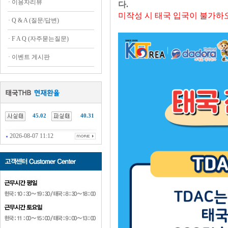
·
이용자리뷰
다.
미작성 시 태국 입국이 불가하
·
Q & A (질문/답변)
·
F A Q (자주묻는질문)
·
이벤트 게시판
45.02
40.31
2026-08-07 11:12