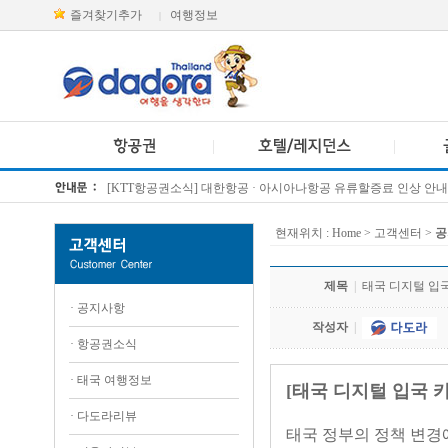
즐겨찾기추가
여행정보
|
[KTT항공권소식] 대한항공 · 아시아나항공 유류할증료 인상 안내
방콕 데일리투어 새 브랜드 DA함께를 소개합니다
현재위치 :
Home
> 고객센터 >
공
제목
|
태국 디지털 입국
·
공지사항
작성자
|
·
항공권소식
·
태국 여행정보
[태국 디지털 입국 카드
·
다도라리뷰
태국 정부의 정책 변경에 