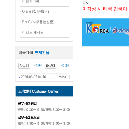
·
이용자리뷰
다.
미작성 시 태국 입국이
·
Q & A (질문/답변)
·
F A Q (자주묻는질문)
·
이벤트 게시판
44.94
40.24
2026-08-07 04:56