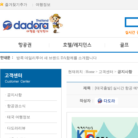
즐겨찾기추가
여행정보
|
방콕 데일리투어 새 브랜드 DA함께를 소개합니다
[KTT항공권소식] 대한항공 · 아시아나항공 유류할증료 인상 안내
현재위치 :
Home
> 고객센터 >
공지사항
제목
|
[태국출발] 실시간 항공 
·
공지사항
작성자
|
·
항공권소식
·
태국 여행정보
·
다도라리뷰