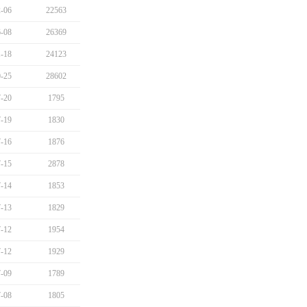
-06
22563
-08
26369
-18
24123
-25
28602
-20
1795
-19
1830
-16
1876
-15
2878
-14
1853
-13
1829
-12
1954
-12
1929
-09
1789
-08
1805