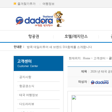
즐겨찾기추가
여행정보
|
방콕 데일리투어 새 브랜드 DA함께를 소개합니다
[KTT항공권소식] 대한항공 · 아시아나항공 유류할증료 인상 안내
현재위치 :
Home
> 고객센터 >
공
제목
|
2026 년 태국 
·
공지사항
작성자
|
·
항공권소식
·
태국 여행정보
·
다도라리뷰