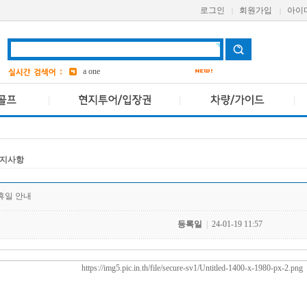
로그인
회원가입
아이
|
|
aetas
bangkok
7
Avani
a one
grand
3
ASQ
2
pcr
4
지사항
공휴일 안내
등록일
|
24-01-19 11:57