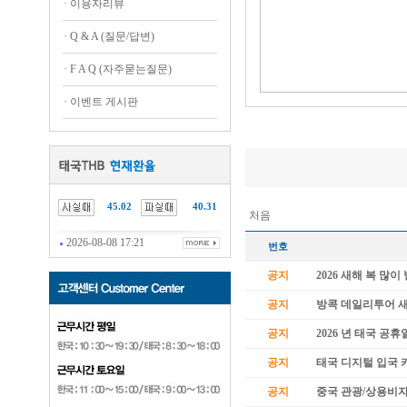
·
이용자리뷰
·
Q & A (질문/답변)
·
F A Q (자주묻는질문)
·
이벤트 게시판
45.02
40.31
처음
2026-08-08 17:21
번호
공지
2026 새해 복 많
공지
방콕 데일리투어 
공지
2026 년 태국 공휴
공지
태국 디지털 입국 카
공지
중국 관광/상용비자