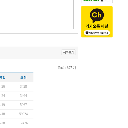
Total :
397
개
록일
조회
-26
3428
-24
3464
-19
5967
-18
59024
-28
12476