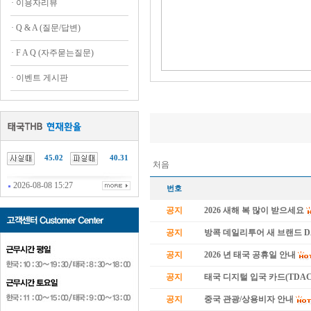
·
이용자리뷰
·
Q & A (질문/답변)
·
F A Q (자주묻는질문)
·
이벤트 게시판
45.02
40.31
처음
2026-08-08 15:27
번호
공지
2026 새해 복 많이 받으세요
공지
방콕 데일리투어 새 브랜드 
공지
2026 년 태국 공휴일 안내
공지
태국 디지털 입국 카드(TDAC
공지
중국 관광/상용비자 안내