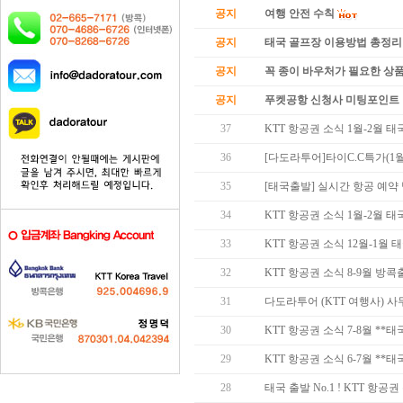
공지
여행 안전 수칙
공지
태국 골프장 이용방법 총정리
공지
꼭 종이 바우처가 필요한 상품 
공지
푸켓공항 신청사 미팅포인트 
37
KTT 항공권 소식 1월-2월 
36
[다도라투어]타이C.C특가(1월
35
[태국출발] 실시간 항공 예약
34
KTT 항공권 소식 1월-2월 
33
KTT 항공권 소식 12월-1월
32
KTT 항공권 소식 8-9월 방
31
다도라투어 (KTT 여행사) 
30
KTT 항공권 소식 7-8월 *
29
KTT 항공권 소식 6-7월 *
28
태국 출발 No.1 ! KTT 항