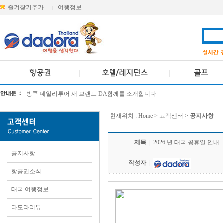
즐겨찾기추가
여행정보
|
방콕 데일리투어 새 브랜드 DA함께를 소개합니다
[KTT항공권소식] 대한항공 · 아시아나항공 유류할증료 인상 안내
현재위치 :
Home
> 고객센터 >
공지사항
제목
|
2026 년 태국 공휴일 안내
·
공지사항
작성자
|
·
항공권소식
·
태국 여행정보
·
다도라리뷰