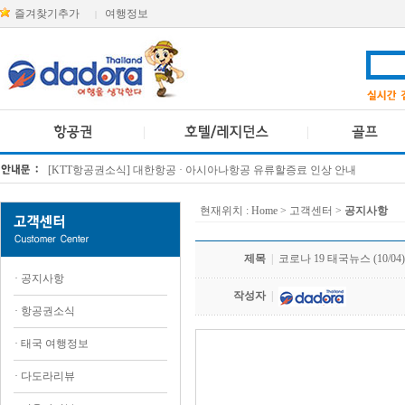
즐겨찾기추가
여행정보
|
[KTT항공권소식] 대한항공 · 아시아나항공 유류할증료 인상 안내
방콕 데일리투어 새 브랜드 DA함께를 소개합니다
현재위치 :
Home
> 고객센터 >
공지사항
제목
|
코로나 19 태국뉴스 (10/04)
·
공지사항
작성자
|
·
항공권소식
·
태국 여행정보
.
·
다도라리뷰