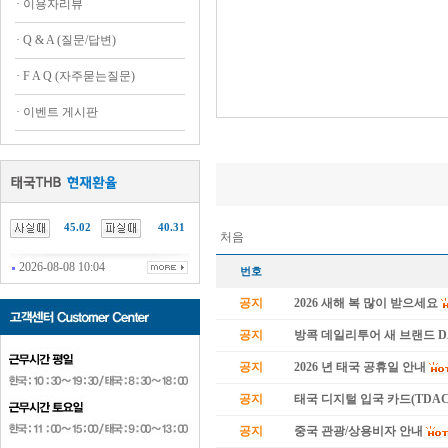
·
이용자리뷰
·
Q & A (질문/답변)
·
F A Q (자주묻는질문)
·
이벤트 게시판
45.02
40.31
처음
2026-08-08 10:04
번호
공지
2026 새해 복 많이 받으세요
공지
방콕 데일리투어 새 브랜드 
공지
2026 년 태국 공휴일 안내
공지
태국 디지털 입국 카드(TDAC
공지
중국 관광/상용비자 안내