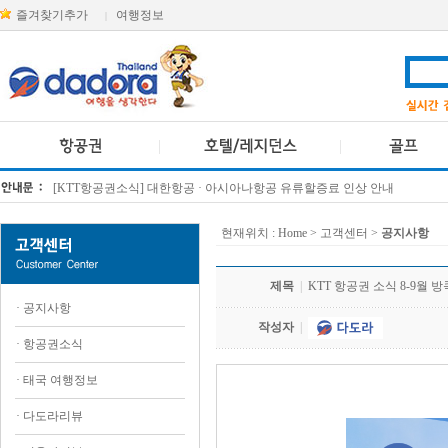
즐겨찾기추가
여행정보
|
방콕 데일리투어 새 브랜드 DA함께를 소개합니다
[KTT항공권소식] 대한항공 · 아시아나항공 유류할증료 인상 안내
현재위치 :
Home
> 고객센터 >
공지사항
제목
|
KTT 항공권 소식 8-9월
·
공지사항
작성자
|
·
항공권소식
·
태국 여행정보
·
다도라리뷰