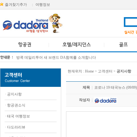
즐겨찾기추가
여행정보
|
방콕 데일리투어 새 브랜드 DA함께를 소개합니다
[KTT항공권소식] 대한항공 · 아시아나항공 유류할증료 인상 안내
현재위치 :
Home
> 고객센터 >
공지사항
제목
|
코로나 19 태국뉴스 (09/09)
·
공지사항
작성자
|
·
항공권소식
·
태국 여행정보
.
·
다도라리뷰