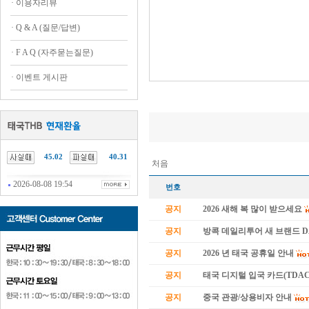
·
이용자리뷰
·
Q & A (질문/답변)
·
F A Q (자주묻는질문)
·
이벤트 게시판
45.02
40.31
처음
2026-08-08 19:54
번호
공지
2026 새해 복 많이 받으세요
공지
방콕 데일리투어 새 브랜드 
공지
2026 년 태국 공휴일 안내
공지
태국 디지털 입국 카드(TDAC
공지
중국 관광/상용비자 안내